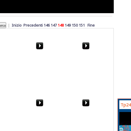
|
Inizio
Precedenti
146
147
148
149
150
151
Fine
mo Grillo
Gioved
Marsala. Apostoli
cacciati dalla
processione. Lo sfogo di
una mamma
Tp24
ne a
Angileri: "Ora siamo il
Mafia, sequestrati tre
oppia il
M5S. Gli altri si
alberghi a Palermo