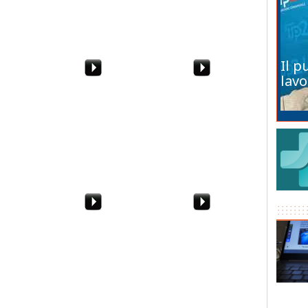
scannano? Meglio per
noi"
Il p
lavo
Marsala si
Mafia a Marsala.
Intimidazioni, atti
ltura 2.0
Operazione "The
vandalici. Cosa succede
i-tech
Witness": 4 arresti
a Vita?
cuola
Da Birgi al Sossio.
La festa a Marsala per
testa
Allagamenti a Marsala
Ignazio Boschetto de Il
 del
Volo
i Marsala