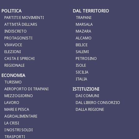
POLITICA
DAL TERRITORIO
PARTITI E MOVIMENTI
TRAPANI
ATTIVITÀ DELL'ARS
MARSALA
INDISCRETO
MAZARA
PROTAGONISTI
ALCAMO
VIVAVOCE
BELICE
ELEZIONI
SALEMI
CASTA E SPRECHI
PETROSINO
REGIONALE
ISOLE
SICILIA
ECONOMIA
ITALIA
TURISMO
ISTITUZIONI
AEROPORTO DI TRAPANI
MEZZOGIORNO
DAI COMUNI
LAVORO
DAL LIBERO CONSORZIO
MARE E PESCA
DALLA REGIONE
AGROALIMENTARE
LA CRISI
I NOSTRI SOLDI
TRASPORTI