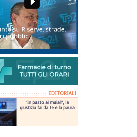
unto su Riserve, strade,
ri pubblici
EDITORIALI
“In pasto ai maiali”, la
giustizia fai da te e la paura