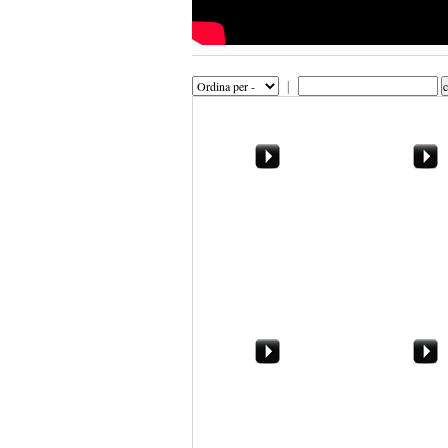
|
"Noi siamo puliti, non
Shalom. Massi
faremo inciuci". Il M5S
di Marsala apre la
campagna elettorale
Il tavolo, la cotoletta, il
Scuola, Farao
pianto. Marsala 2015,
Marsala. Ma sc