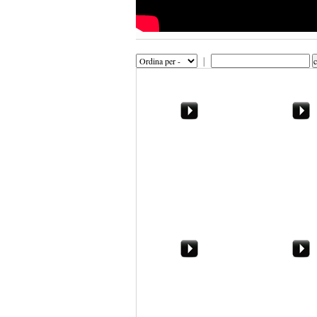
|
Non-intervista a Fausto
"Noi siamo pul
e Stefano, che hanno
faremo inciuci
realizzato "Come un
di Marsala apr
tuffo"
campagna elet
Marsala. Apostoli
Il tavolo, la cot
cacciati dalla
pianto. Marsa