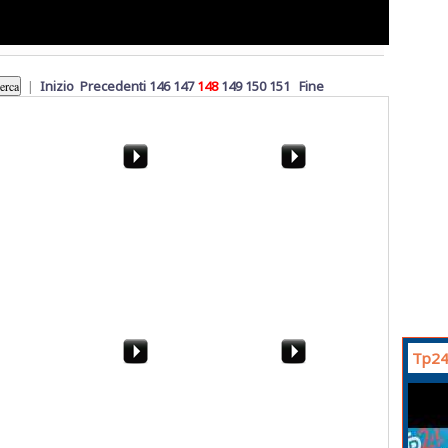
|
Inizio
Precedenti
146
147
148
149
150
151
Fine
iti, non
Shalom. Massimo Grillo
Giovedì Santo dei veleni
". Il M5S
è in campo: "Il sindaco
a Marsala. Parlano gli
e la
lo so fare"
"apostoli" dissidenti
torale
Tp24
oletta, il
Scuola, Faraone a
Angileri: "Ora siamo il
la 2015,
Marsala. Ma scoppia il
M5S. Gli altri si