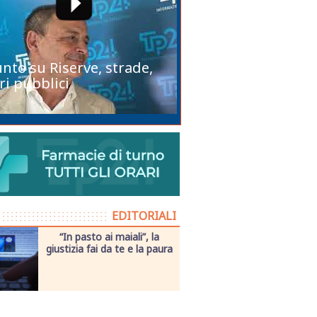
unto su Riserve, strade,
ri pubblici
EDITORIALI
“In pasto ai maiali”, la
giustizia fai da te e la paura