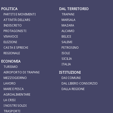
POLITICA
DAL TERRITORIO
PARTITI E MOVIMENTI
TRAPANI
ATTIVITÀ DELL'ARS
MARSALA
INDISCRETO
MAZARA
PROTAGONISTI
ALCAMO
VIVAVOCE
BELICE
ELEZIONI
SALEMI
CASTA E SPRECHI
PETROSINO
REGIONALE
ISOLE
SICILIA
ECONOMIA
ITALIA
TURISMO
ISTITUZIONI
AEROPORTO DI TRAPANI
MEZZOGIORNO
DAI COMUNI
LAVORO
DAL LIBERO CONSORZIO
MARE E PESCA
DALLA REGIONE
AGROALIMENTARE
LA CRISI
I NOSTRI SOLDI
TRASPORTI