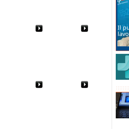
mbardo
caso del Liceo
scannano? Meglio per
Scientifico
noi"
Il p
lavo
ufficializza
All'Agrario di Marsala si
Mafia a Marsala.
 di Di
studia l'agricoltura 2.0
Operazione "The
illo
con la serra hi-tech
Witness": 4 arresti
 Parla il
"Vogliamo la scuola
Da Birgi al Sossio.
oro:
nuova". La protesta
Allagamenti a Marsala
 crisi"
degli studenti del
Commerciale di Marsala