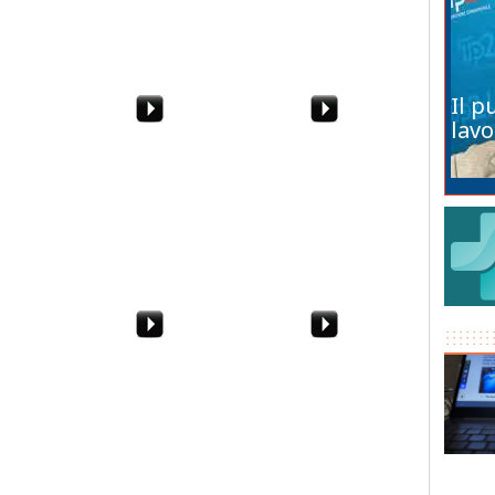
e e
 porcellum
Il p
lavo
ra 2 a 1,
Nicla Solina spiega cosa
Il sindaco Adamo faccia
sta succedendo ad
qualcosa contro
Alcamo
l'antenna nel suo
distributore di benzina
rgia del
Salvatore Coppola e i
Massimo Alloro: "Anche
iglio
pizzini della legalit
i bancari soffrono la
to sulla
crisi"