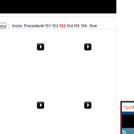
|
Inizio
Precedenti
151
152
153
154
155
156
Fine
 la sintesi
Primarie Pd. Di
Come gestire
Girolamo: "Importante
un'azienda in periodo di
occasione di
crisi. Parlano gli esperti
democrazia"
Tp24
ista a
La tendopoli di
Sintesi Juve Stabia-
etti su
Campobello di Mazara
Trapani 2-3,