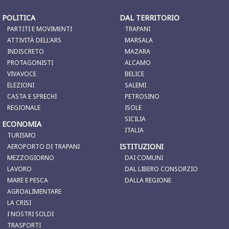
POLITICA
DAL TERRITORIO
PARTITI E MOVIMENTI
TRAPANI
ATTIVITÀ DELL'ARS
MARSALA
INDISCRETO
MAZARA
PROTAGONISTI
ALCAMO
VIVAVOCE
BELICE
ELEZIONI
SALEMI
CASTA E SPRECHI
PETROSINO
REGIONALE
ISOLE
SICILIA
ECONOMIA
ITALIA
TURISMO
ISTITUZIONI
AEROPORTO DI TRAPANI
MEZZOGIORNO
DAI COMUNI
LAVORO
DAL LIBERO CONSORZIO
MARE E PESCA
DALLA REGIONE
AGROALIMENTARE
LA CRISI
I NOSTRI SOLDI
TRASPORTI