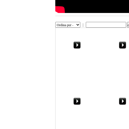
|
Cittadella - Trapani: gli
Inter - Trapani,
highlights
della partita
Gli studenti di Marsala
RMC101 interv
protestano contro
Roberto Giach