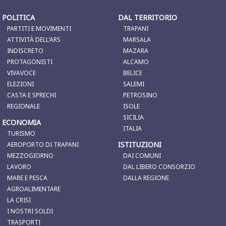
POLITICA
DAL TERRITORIO
PARTITI E MOVIMENTI
TRAPANI
ATTIVITÀ DELL'ARS
MARSALA
INDISCRETO
MAZARA
PROTAGONISTI
ALCAMO
VIVAVOCE
BELICE
ELEZIONI
SALEMI
CASTA E SPRECHI
PETROSINO
REGIONALE
ISOLE
SICILIA
ECONOMIA
ITALIA
TURISMO
ISTITUZIONI
AEROPORTO DI TRAPANI
MEZZOGIORNO
DAI COMUNI
LAVORO
DAL LIBERO CONSORZIO
MARE E PESCA
DALLA REGIONE
AGROALIMENTARE
LA CRISI
I NOSTRI SOLDI
TRASPORTI