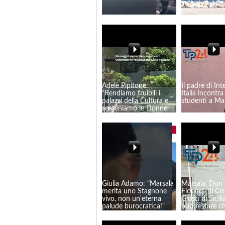
inclusiva
Adele Pipitone:
Il padre di Int
"Rendiamo fruibili i
Italia incontra 
palazzi della Cultura e
studenti a Ma
sosteniamo le Donne
che lavorano"
Giulia Adamo: "Marsala
Marsala, Don
merita uno Stagnone
Fiorino: "Il Ce
vivo, non un'eterna
Giusti di Sicil
palude burocratica!"
può restare c