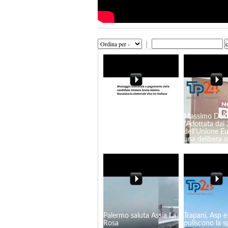
|
Filmato repertorio
Massimo Dell'
dall’archivio di Giulia
"Adottata dai 
Adamo
dell'Unione E
una delibera su
migratori"
Palermo saluta Assia La
Trapani, Asp e
Rosa
puliscono la s