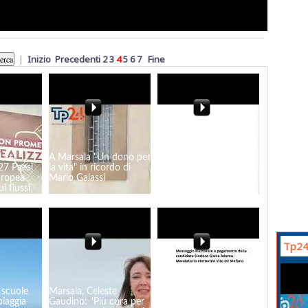
|
Inizio
Precedenti
2
3
4
5
6
7
Fine
Utri:
A Marsala "Un dono per
Gaspare Passalacqua
27 Paesi
la vita" in ricordo di
parla di sicurezza e
uropea
Mario Galassi
territorio: "Basta paura
i flussi
a Marsala"
Tp24
 scuole
Marsala, Celeste
Giulia Adamo: Marsala:
piaggia
Gaudino: "Più cura per
una città, un vino, un