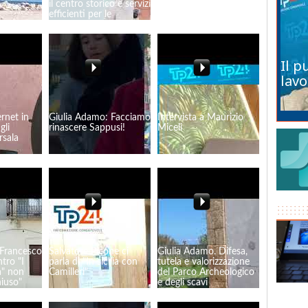
il centro storico e servizi
colore!
efficienti per le
contrade"
Il p
lavo
ernet in
Giulia Adamo: Facciamo
Intervista a Maurizio
gli
rinascere Sappusi!
Miceli
rsala
 Francesco
Salvatore Picone ci
Giulia Adamo. Difesa,
ntro "I
parla di "In sicilia con
tutela e valorizzazione
ia" non
Camilleri"
del Parco Archeologico
hiuso"
e degli scavi