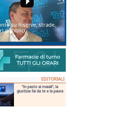
unto su Riserve, strade,
ri pubblici
EDITORIALI
“In pasto ai maiali”, la
giustizia fai da te e la paura