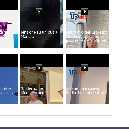
ta. La
Tensione su un bus a
Naufragio dell'Espresso
Marsala
"Trapani", la cerimonia
per ricordare le vittime
acolare
"L'inferno nel
50 anni fa nasceva
ova scala
Mediterraneo"
Radio Trapani Centrale