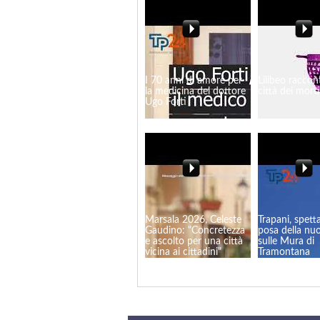
I 70 anni di amore per
Lilibeo raccon
la medicina del dottore
città dei morti
Ugo Forti
Marsala 2026, Celeste
Trapani, spett
Gaudino: "Concretezza
posa della nu
e ascolto per una città
sulle Mura di
vicina ai cittadini"
Tramontana