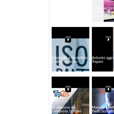
Mazara, l'ex assessore
Lilibeo raccon
Torrente all'attacco
L’edicola salv
amore oltre l
Mattarella a Pantelleria:
Antonini aggre
il video racconto
Trapani
La relazione del
Marsala: l'AN
presidente Schifani
Paolo Borselli