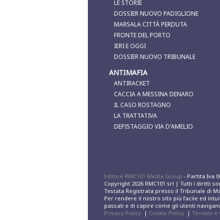
LE STORIE
DOSSIER NUOVO PADIGLIONE
MARSALA CITTÀ PERDUTA
FRONTE DEL PORTO
IERI E OGGI
DOSSIER NUOVO TRIBUNALE
ANTIMAFIA
ANTIRACKET
CACCIA A MESSINA DENARO
IL CASO ROSTAGNO
LA TRATTATIVA
DEPISTAGGIO VIA D'AMELIO
Editore RMC101 Media Group
- Partita Iva 
Copyright 2026 RMC101 srl | Tutti i diritti s
Testata Registrata presso il Tribunale di M
Per rendere il nostro sito più facile ed intu
passati e di capire come gli utenti navigano
Privacy Policy
|
Cookie Policy
|
Termini e 