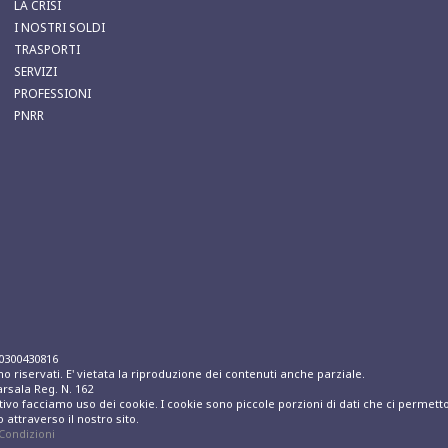
LA CRISI
I NOSTRI SOLDI
TRASPORTI
SERVIZI
PROFESSIONI
PNRR
00300430816
ono riservati. E' vietata la riproduzione dei contenuti anche parziale.
arsala Reg. N. 162
itivo facciamo uso dei cookie. I cookie sono piccole porzioni di dati che ci permetto
 attraverso il nostro sito.
Condizioni