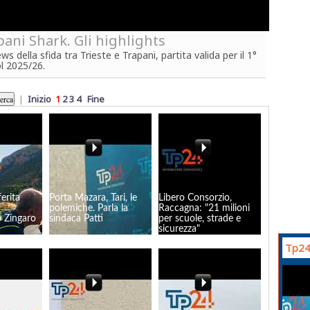
pani Shark. Gli highlights
 della sfida tra Trieste e Trapani, partita valida per il 1°
l 2025/26.
|
Inizio
1
2
3
4
Fine
erita
Porta Mazara, Tari, le
Libero Consorzio,
polemiche. Parla la
Raccagna: "21 milioni
lo Zingaro
sindaca Patti
per scuole, strade e
sicurezza"
Tp24