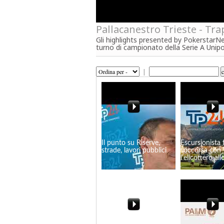
Pallacanestro Trieste - Tra
Gli highlights presented by PokerstarNews
turno di campionato della Serie A Unipo
|
Il punto su Riserve,
Escursionista f
strade, lavori pubblici
soccorsa con
l'elicottero al