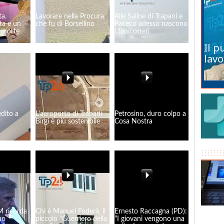
ta.
Lavorare nella Procura
Alle Saline di Trapani e
ata e un
che fu di Borsellino
Paceco adesso nascono
a morte
i fenicotteri
Il p
lavo
dito a
L'aeroporto di Trapani
Petrosino, duro colpo a
Birgi è più sostenibile
Cosa Nostra
M ricorda
Chi è Manuel Foderà, il
Ernesto Raccagna (PD):
no
piccolo "Guerriero della
"I giovani vengono una