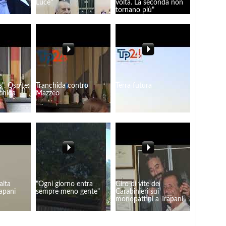
Luce"
volta. La seconda non
tornano più"
s". Ospite:
Tranchida contro
Terra futura
chida
Mazzeo
alta
"Ogni giorno entra
Giro di vite dei
apani
sempre meno gente"
Carabinieri sui
monopattini a Trapani