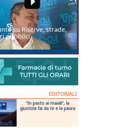
unto su Riserve, strade,
ri pubblici
EDITORIALI
“In pasto ai maiali”, la
giustizia fai da te e la paura