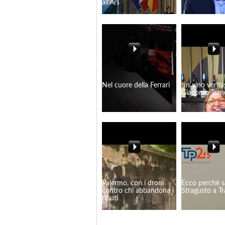
all'Ars
Nel cuore della Ferrari
"In vino verita
Giacomo Tran
Palermo, con i droni
Ecco perchè s
contro chi abbandona i
Stragusto a Tr
rifiuti