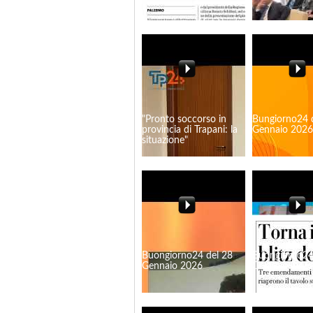
"Pronto soccorso in
Bungiorno24 
provincia di Trapani: la
Gennaio 2026
situazione"
Buongiorno24 del 28
Buongiorno24
Gennaio 2026
Gennaio 2026