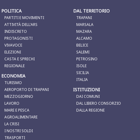
POLITICA
DAL TERRITORIO
PARTITI E MOVIMENTI
TRAPANI
ATTIVITÀ DELL'ARS
MARSALA
INDISCRETO
MAZARA
PROTAGONISTI
ALCAMO
VIVAVOCE
BELICE
ELEZIONI
SALEMI
CASTA E SPRECHI
PETROSINO
REGIONALE
ISOLE
SICILIA
ECONOMIA
ITALIA
TURISMO
ISTITUZIONI
AEROPORTO DI TRAPANI
MEZZOGIORNO
DAI COMUNI
LAVORO
DAL LIBERO CONSORZIO
MARE E PESCA
DALLA REGIONE
AGROALIMENTARE
LA CRISI
I NOSTRI SOLDI
TRASPORTI