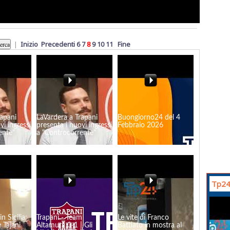
|
Inizio
Precedenti
6
7
8
9
10
11
Fine
rapani
LaVardera a Trapani
Buongiorno24 del 4
vi ingressi
presenta i nuovi ingressi
Febbraio 2026
ente"
a "Controcorrente"
Tp24
n Sicilia:
Trapani - Team
Le vite di Franco
 Tajani
Altamura 0-1 | Gli
Battiato in mostra al