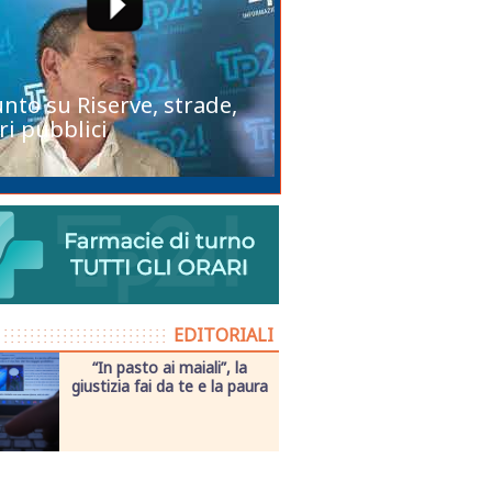
unto su Riserve, strade,
ri pubblici
EDITORIALI
“In pasto ai maiali”, la
giustizia fai da te e la paura