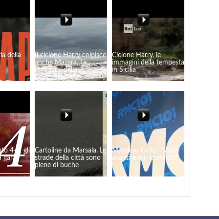
ia della
Il ciclone Harry colpisce
Ciclone Harry, le
anche Mazara. Le
immagini della tempesta
immagini della
in Sicilia
devastazione a
Tonnarella
to 4-0, gli
Cartoline da Marsala. Le
Massimo Grillo: “Vado
a gara
strade della città sono
avanti e mi ricandido“
piene di buche