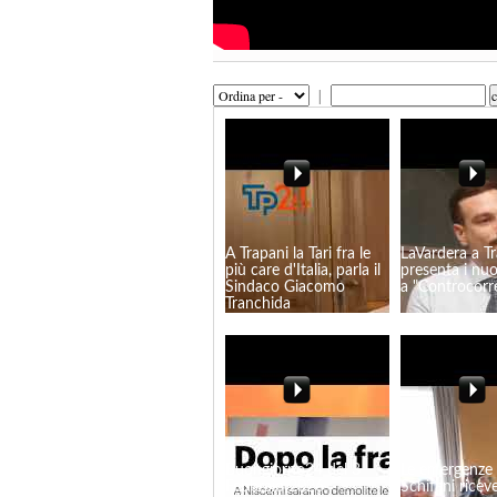
|
A Trapani la Tari fra le
LaVardera a T
più care d'Italia, parla il
presenta i nuo
Sindaco Giacomo
a "Controcorr
Tranchida
Buongiorno24 del 3
Le emergenze i
Febbraio 2026
Schifani riceve