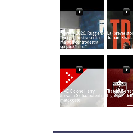
Marsala 2026. Ruggieri:
La (breve) stor
"Fici è la nostra scelta,
Trapani Shark.
ma se il centrodestra
sceglie Grillo..."
LIVE Ciclone Harry
Trapani-Sorren
arriva in Sicilia: potenti
highlights dell
mareggiate