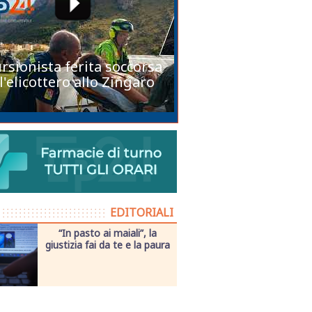
rsionista ferita soccorsa
l'elicottero allo Zingaro
EDITORIALI
“In pasto ai maiali”, la
giustizia fai da te e la paura