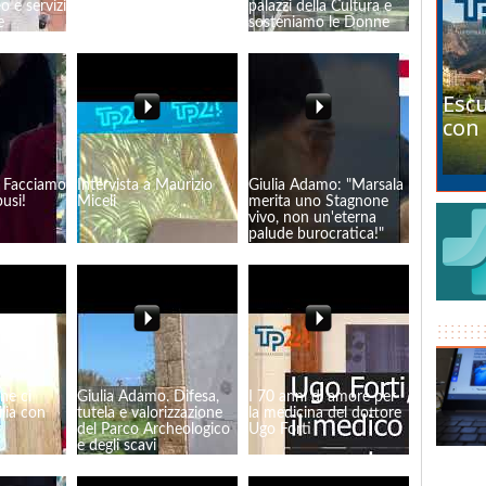
co e servizi
colore!
palazzi della Cultura e
e
sosteniamo le Donne
che lavorano"
Escu
con 
: Facciamo
Intervista a Maurizio
Giulia Adamo: "Marsala
usi!
Miceli
merita uno Stagnone
vivo, non un'eterna
palude burocratica!"
ne ci
Giulia Adamo. Difesa,
I 70 anni di amore per
ilia con
tutela e valorizzazione
la medicina del dottore
del Parco Archeologico
Ugo Forti
e degli scavi