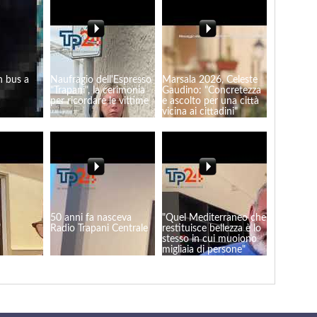
n bus a
Naufragio dell'Espresso
Marsala 2026, Celeste
"Trapani", la cerimonia
Gaudino: "Concretezza
per ricordare le vittime
e ascolto per una città
vicina ai cittadini"
50 anni fa nasceva
"Quel Mediterraneo che
"
Radio Trapani Centrale
restituisce bellezza è lo
stesso in cui muoiono
migliaia di persone"