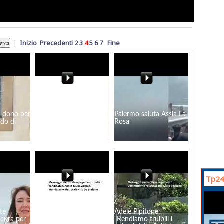
|
Inizio
Precedenti
2
3
4
5
6
7
Fine
n dono per
Gaspare Passalacqua
Palermo saluta Assia La
rdo di
parla di sicurezza e
Rosa
territorio: "Basta paura
a Marsala"
Tp24
te
Giulia Adamo: Marsala:
Adele Pipitone:
 cura per
una città, un vino, un
"Rendiamo fruibili i