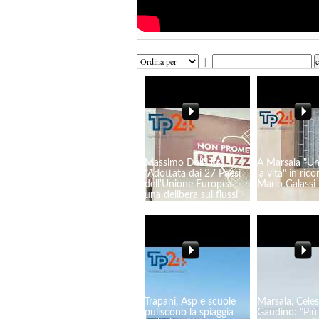
|
Massimo Dell'Utri:
A Marsala "U
"Adottata dai 27 Paesi
la vita" in rico
dell'Unione Europea
Mario Galassi
una delibera sui flussi
migratori"
Trapani, Asp e scuole
Marsala, Celes
puliscono la spiaggia
Gaudino: "Più