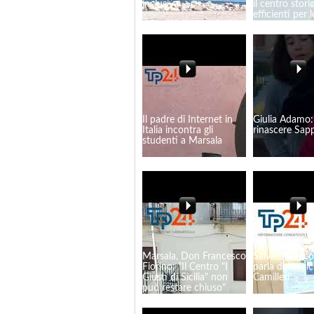
inclusiva
il centro stori
efficienti per l
contrade"
Il padre di Internet in
Giulia Adamo
Italia incontra gli
rinascere Sapp
studenti a Marsala
Marsala, Don Francesco
Salvatore Pico
Fiorino: "Il Centro "I
parla di "In sic
Giusti di Sicilia" non
Camilleri"
può restare chiuso"