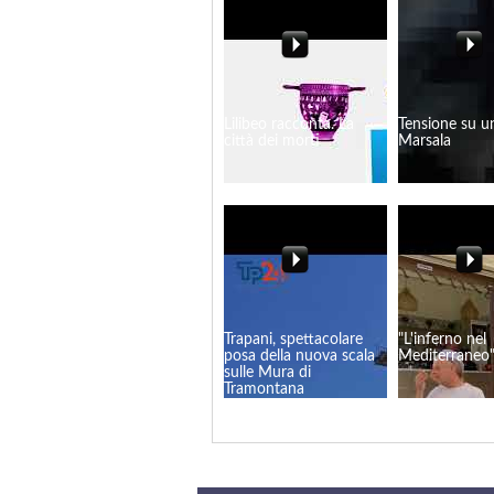
Lilibeo racconta. La
Tensione su u
città dei morti
Marsala
Trapani, spettacolare
"L'inferno nel
posa della nuova scala
Mediterraneo
sulle Mura di
Tramontana