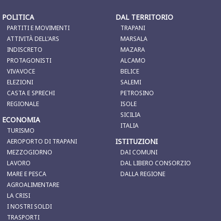
POLITICA
DAL TERRITORIO
PARTITI E MOVIMENTI
TRAPANI
ATTIVITÀ DELL'ARS
MARSALA
INDISCRETO
MAZARA
PROTAGONISTI
ALCAMO
VIVAVOCE
BELICE
ELEZIONI
SALEMI
CASTA E SPRECHI
PETROSINO
REGIONALE
ISOLE
SICILIA
ECONOMIA
ITALIA
TURISMO
ISTITUZIONI
AEROPORTO DI TRAPANI
MEZZOGIORNO
DAI COMUNI
LAVORO
DAL LIBERO CONSORZIO
MARE E PESCA
DALLA REGIONE
AGROALIMENTARE
LA CRISI
I NOSTRI SOLDI
TRASPORTI