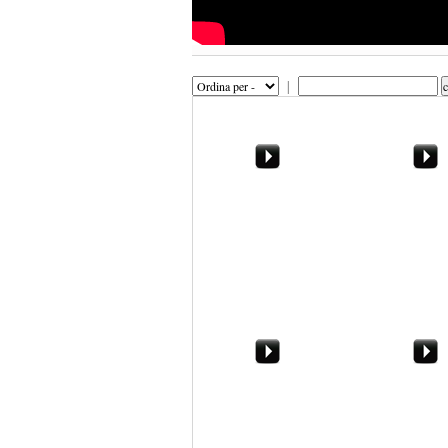
|
Marsala, la vergogna di
I bancari in cris
Villa Damiani. In vendita
vista. Massimo
e abbandonata
"Ecco perchè
scioperiamo"
Musica, carri, maschere.
Buon complea
Ecco il Carnevale di
Paolo Borselli