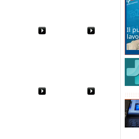
Stagnone
Il p
lavo
ndaco
Gli auguri di Natale del
Marzia Sabella si
 al
Vescovo di Mazara
racconta in "Nostro
iostro
Domenico Mogavero
Onore"
. Trapani -
Marsala, si rifanno le
Salvatore Gabriele - Vite
. Il video
strisce pedonali. E il
ad Alberello di
traffico va in tilt
Pantelleria patrimonio
dell'UNESCO