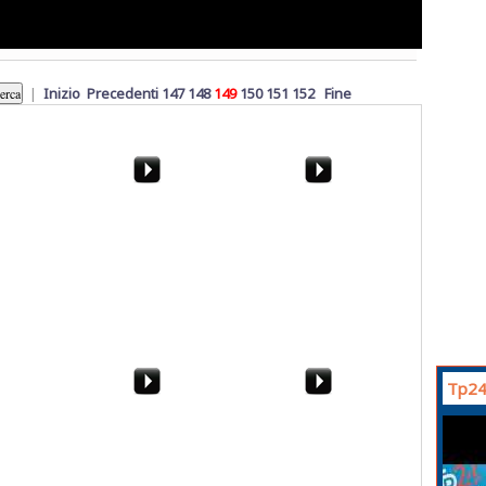
|
Inizio
Precedenti
147
148
149
150
151
152
Fine
i, tagli in
Il Volatore in Tv - Luigi
Elezioni a Marsala.
 Alloro:
Giacalone
Vincenzo Forti: "Ecco
cosa farà Il Grillo"
Tp24
nno,
Marsala, 31 dicembre
La neve a Palermo
no
2014. Neve allo