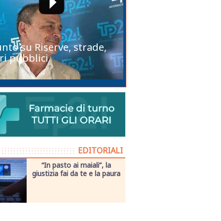
unto su Riserve, strade,
ri pubblici
EDITORIALI
“In pasto ai maiali”, la
giustizia fai da te e la paura