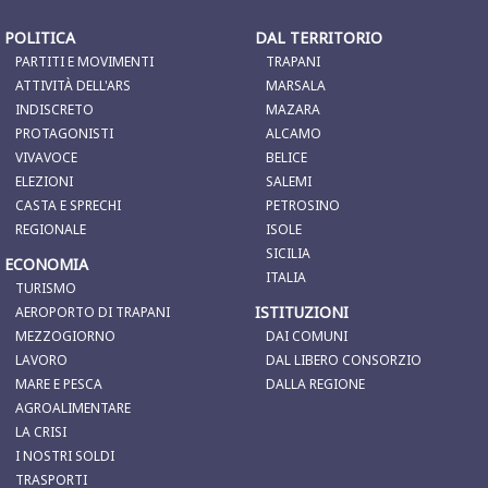
POLITICA
DAL TERRITORIO
PARTITI E MOVIMENTI
TRAPANI
ATTIVITÀ DELL'ARS
MARSALA
INDISCRETO
MAZARA
PROTAGONISTI
ALCAMO
VIVAVOCE
BELICE
ELEZIONI
SALEMI
CASTA E SPRECHI
PETROSINO
REGIONALE
ISOLE
SICILIA
ECONOMIA
ITALIA
TURISMO
ISTITUZIONI
AEROPORTO DI TRAPANI
MEZZOGIORNO
DAI COMUNI
LAVORO
DAL LIBERO CONSORZIO
MARE E PESCA
DALLA REGIONE
AGROALIMENTARE
LA CRISI
I NOSTRI SOLDI
TRASPORTI