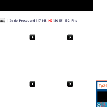
|
Inizio
Precedenti
147
148
149
150
151
152
Fine
v - Luigi
Elezioni a Marsala.
Musica, carri, maschere.
Vincenzo Forti: "Ecco
Ecco il Carnevale di
cosa far
Petrosino 2015
Tp24
icembre
La neve a Palermo
Serie B, Pro Vercelli-
lo
Trapani 1-0. La sintesi