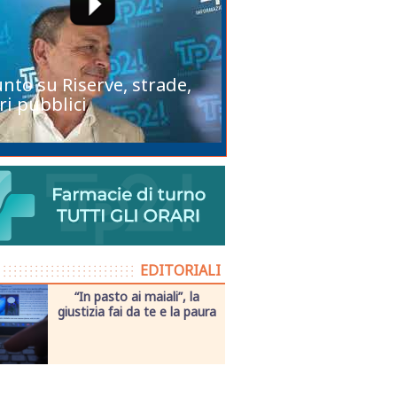
unto su Riserve, strade,
ri pubblici
EDITORIALI
“In pasto ai maiali”, la
giustizia fai da te e la paura