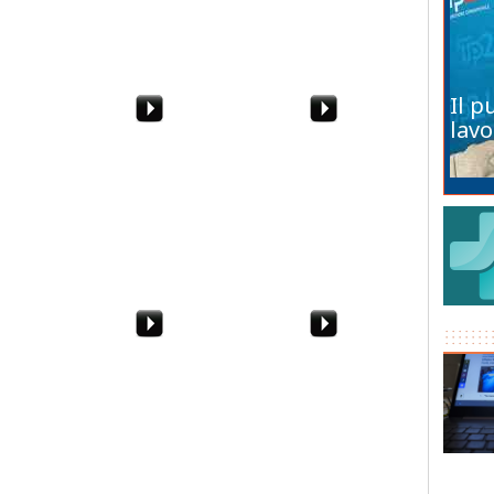
Il p
lavo
atale del
Marzia Sabella si
Trapani, inaugurazione
azara
racconta in "Nostro
del Villaggio Fantastico
gavero
Onore"
di Natale
anno le
Salvatore Gabriele - Vite
"Genti" - I Musicanti
i. E il
ad Alberello di
ilt
Pantelleria patrimonio
dell'UNESCO