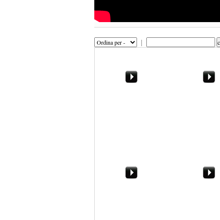
|
I bancari in crisi, tagli in
Il Volatore in T
vista. Massimo Alloro:
Giacalone
"Ecco perch
Buon compleanno,
Marsala, 31 d
Paolo Borsellino
2014. Neve al