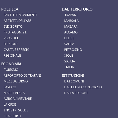
POLITICA
DAL TERRITORIO
PARTITI E MOVIMENTI
TRAPANI
ATTIVITÀ DELL'ARS
MARSALA
INDISCRETO
MAZARA
PROTAGONISTI
ALCAMO
VIVAVOCE
BELICE
ELEZIONI
SALEMI
CASTA E SPRECHI
PETROSINO
REGIONALE
ISOLE
SICILIA
ECONOMIA
ITALIA
TURISMO
ISTITUZIONI
AEROPORTO DI TRAPANI
MEZZOGIORNO
DAI COMUNI
LAVORO
DAL LIBERO CONSORZIO
MARE E PESCA
DALLA REGIONE
AGROALIMENTARE
LA CRISI
I NOSTRI SOLDI
TRASPORTI