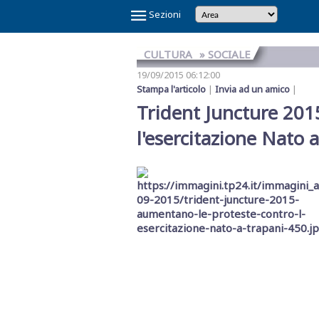
×
Sezioni
CULTURA
» SOCIALE
19/09/2015 06:12:00
Stampa l'articolo
|
Invia ad un amico
|
Trident Juncture 201
l'esercitazione Nato 
Temi
Caldi
NOI
CAOS
CAOS
CARTOLINA
CICLONE
GAZA
GIBELLINA
IL
IL
IN
LA
LA
MAFIA
MARSALA
REFERENDUM
SCANDALO
SINDACA
VINITALY
E
SHARK
TRAPANI
DA
HARRY
CAPITALE
PONTE
RE
VINO
GRANDE
RETE
A
2026
SULLA
REFERTI
PATTI
2026
IL
CALCIO
MARSALA
SULLO
DI
VERITAS
SETE
DI
PETROSINO
GIUSTIZIA
PNRR
STRETTO
TRAPANI
MESSINA
DENARO