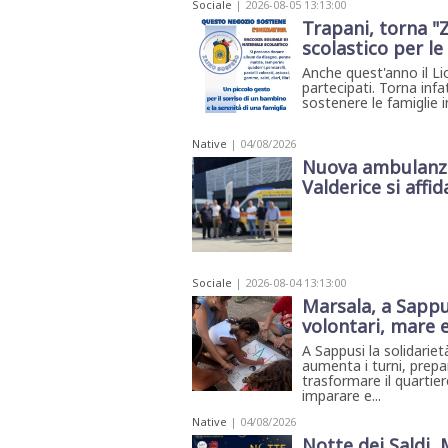
Sociale
| 2026-08-05 13:13:00
Trapani, torna "
scolastico per le 
Anche quest'anno il Li
partecipati. Torna infa
sostenere le famiglie in
Native
| 04/08/2026
Nuova ambulanza 
Valderice si affida
Sociale
| 2026-08-04 13:13:00
Marsala, a Sappus
volontari, mare e 
A Sappusi la solidariet
aumenta i turni, prepa
trasformare il quartie
imparare e...
Native
| 04/08/2026
Notte dei Saldi,