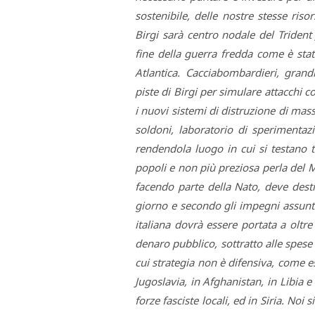
STAMPA
sostenibile, delle nostre stesse ris
STUDIO
VIRA
Birgi sarà centro nodale del Trident
SARCO
fine della guerra fredda come è stat
CANTINE
PAOLINI
Atlantica. Cacciabombardieri, grandi
STUDIO
CULICCHIA
piste di Birgi per simulare attacchi co
CNA
i nuovi sistemi di distruzione di massa.
TRAPANI
STUDIO
soldoni, laboratorio di sperimentaz
EVOLUTO
rendendola luogo in cui si testano t
CDR
CAMPIONE
popoli e non più preziosa perla del Ma
TURNI
FARMACIE
facendo parte della Nato, deve desti
SALUTE
E
giorno e secondo gli impegni assunti
BENESSERE
italiana dovrà essere portata a oltr
SE
NE
ISCRIVITI
SONO
denaro pubblico, sottratto alle spese 
ANDATI
ALLA
cui strategia non è difensiva, come 
NEWSLETTER
Jugoslavia, in Afghanistan, in Libia e
forze fasciste locali, ed in Siria. Noi 