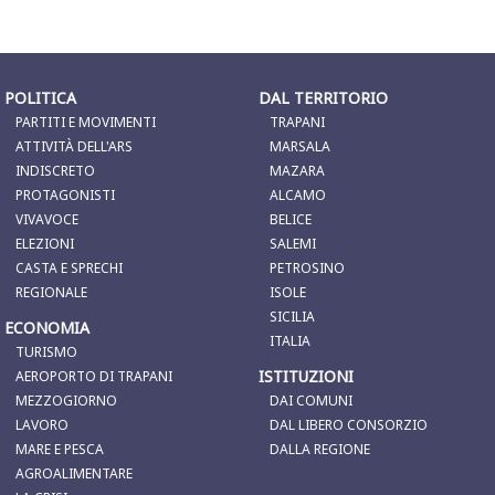
POLITICA
DAL TERRITORIO
PARTITI E MOVIMENTI
TRAPANI
ATTIVITÀ DELL'ARS
MARSALA
INDISCRETO
MAZARA
PROTAGONISTI
ALCAMO
VIVAVOCE
BELICE
ELEZIONI
SALEMI
CASTA E SPRECHI
PETROSINO
REGIONALE
ISOLE
SICILIA
ECONOMIA
ITALIA
TURISMO
ISTITUZIONI
AEROPORTO DI TRAPANI
MEZZOGIORNO
DAI COMUNI
LAVORO
DAL LIBERO CONSORZIO
MARE E PESCA
DALLA REGIONE
AGROALIMENTARE