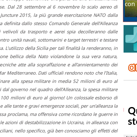
con 
orse. Dal 28 settembre al 6 novembre lo scalo aereo di
 Juncture 2015, la più grande esercitazione NATO dalla
a definita dallo stesso Comando Generale dell’Alleanza
 velivoli da trasporto e aerei spia decolleranno dalle
ntro unità navali, sottomarini e target terrestri e testare
 L’utilizzo della Sicilia per tali finalità la renderanno, in
ione bellica della Nato violandone la sua vera natura,
ecniche atte alla sopraffazione e all’annientamento dei
r Mediterraneo. Dati ufficiali rendono noto che l’Italia,
nare alla spesa militare in media 52 milioni di euro al
 dal governo nel quadro dell’Alleanza, la spesa militare
e 100 milioni di euro al giorno! Un colossale esborso di
e alle tante e gravi emergenze sociali, per un’alleanza la
essa proclama, ma offensiva come ricordano le guerre in
 le azioni di destabilizzazione in Ucraina, in alleanza con
siciliani, nello specifico, già ben conosciamo gli effetti del