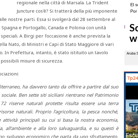
regionale nella città di Marsala. La Trident
Juncture cos'è? Si tratterà della più imponente
lle nostre parti. Essa si svolgerà dal 28 settembre al
, Spagna e Portogallo, Canada e Polonia con unità
 speciali. A Birgi per l’occasione è anche prevista la
la Nato, di Ministri e Capi di Stato Maggiore di vari
In Prefettura, intanto, è stato istituito un tavolo
e possibili misure di sicurezza.
ciazioni:
Tp24
diterraneo, ha davvero tanto da offrire a partire dal suo
 sociale. Ben sette siti siciliani rientrano nel Patrimonio
 riserve naturali protette risulta essere una terra
isorse naturali. Proprio l’agricoltura, la pesca nonché,
e attività principali su cui si basa la nostra economia,
ra, all’ambiente e alla loro salvaguardia, e su questi è
Escu
uno sviluppo economico che parta da uno sfruttamento,