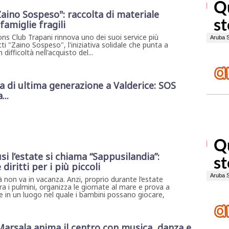
Zaino Sospeso": raccolta di materiale
famiglie fragili
ons Club Trapani rinnova uno dei suoi service più
tti "Zaino Sospeso", l'iniziativa solidale che punta a
 difficoltà nell'acquisto del...
di ultima generazione a Valderice: SOS
...
i l’estate si chiama “Sappusilandia”:
diritti per i più piccoli
à non va in vacanza. Anzi, proprio durante l’estate
ra i pulmini, organizza le giornate al mare e prova a
re in un luogo nel quale i bambini possano giocare,
 Marsala anima il centro con musica, danza e