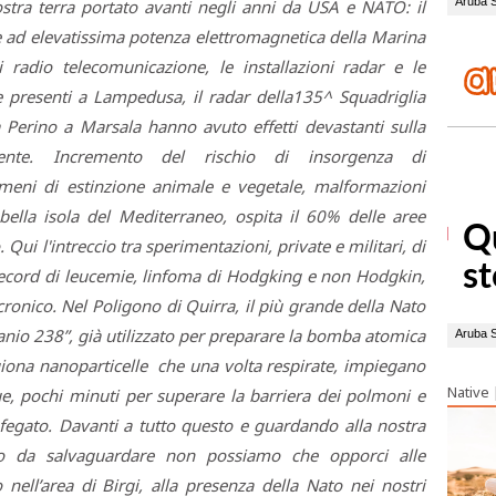
ostra terra portato avanti negli anni da USA e NATO: il
 ad elevatissima potenza elettromagnetica della Marina
i radio telecomunicazione, le installazioni radar e le
e presenti a Lampedusa, il radar della135^ Squadriglia
a Perino a Marsala hanno avuto effetti devastanti sulla
ente. Incremento del rischio di insorgenza di
meni di estinzione animale e vegetale, malformazioni
bella isola del Mediterraneo, ospita il 60% delle aree
 Qui l'intreccio tra sperimentazioni, private e militari, di
cord di leucemie, linfoma di Hodgking e non Hodgkin,
ronico. Nel Poligono di Quirra, il più grande della Nato
uranio 238”, già utilizzato per preparare la bomba atomica
iona nanoparticelle che una volta respirate, impiegano
Native
e, pochi minuti per superare la barriera dei polmoni e
fegato. Davanti a tutto questo e guardando alla nostra
 da salvaguardare non possiamo che opporci alle
o nell’area di Birgi, alla presenza della Nato nei nostri