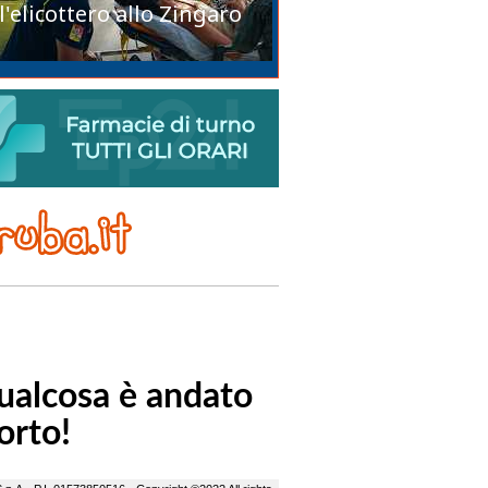
l'elicottero allo Zingaro