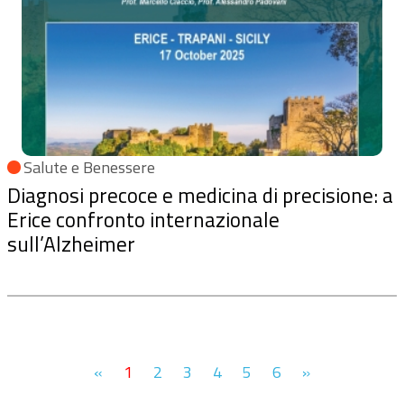
Salute e Benessere
Diagnosi precoce e medicina di precisione: a
Erice confronto internazionale
sull’Alzheimer
«
1
2
3
4
5
6
»