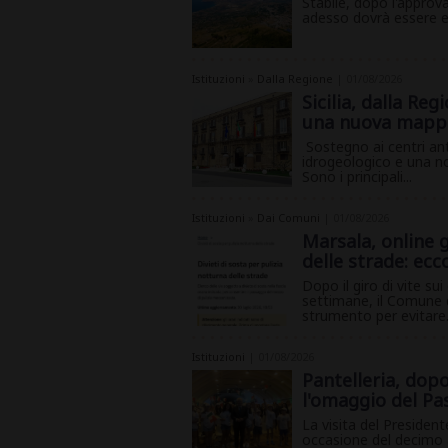
Stabile, dopo l'approva
adesso dovrà essere e
Istituzioni
»
Dalla Regione
| 01/08/2026
Sicilia, dalla Re
una nuova mappa
Sostegno ai centri ant
idrogeologico e una n
Sono i principali...
Istituzioni
»
Dai Comuni
| 01/08/2026
Marsala, online gl
delle strade: ecc
Dopo il giro di vite sui
settimane, il Comune d
strumento per evitare.
Istituzioni
| 01/08/2026
Pantelleria, dopo 
l'omaggio del Pa
La visita del President
occasione del decimo a