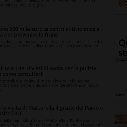
zione in giunta della proposta delle nuove tariffe, che
saminata dal Consiglio...
gione 500 mila euro ai centri antiviolenza e
 per prevenire le frane
iviolenza, un nuovo strumento per prevenire il dissesto
omina al vertice del dipartimento Pesca mediterranea.
i orari dei divieti di sosta per la pulizia
o come consultarli
 controlli e le decine di multe elevate nelle scorse
i Marsala mette a disposizione dei cittadini un nuovo
..
Native
la visita di Mattarella il grazie del Parco e
ssito DOC
e della Repubblica Sergio Mattarella a Pantelleria, in
nniversario del Parco Nazionale, continua a lasciare il