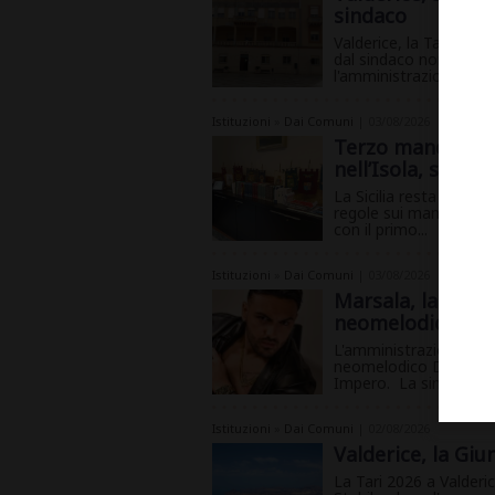
sindaco
Valderice, la Tari non 
dal sindaco non è entr
l'amministrazione comu
Istituzioni
»
Dai Comuni
| 03/08/2026
Terzo mandato ai 
nell’Isola, serve 
La Sicilia resta l’uni
regole sui mandati dei 
con il primo...
Istituzioni
»
Dai Comuni
| 03/08/2026
Marsala, la sinda
neomelodico Dan
L'amministrazione com
neomelodico Daniele D
Impero. La sindaca...
Istituzioni
»
Dai Comuni
| 02/08/2026
Valderice, la Giun
La Tari 2026 a Valderi