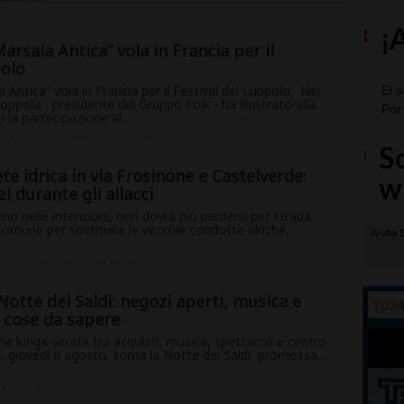
arsala Antica” vola in Francia per il
polo
 Antica” vola in Francia per il Festival del Luppolo. Nei
Coppola - presidente del Gruppo Folk - ha illustrato alla
la partecipazione al...
e idrica in via Frosinone e Castelverde:
zi durante gli allacci
no nelle intenzioni, non dovrà più perdersi per strada.
Comune per sostituire le vecchie condotte idriche,
Notte dei Saldi: negozi aperti, musica e
Tp24
e cose da sapere
na lunga serata tra acquisti, musica, spettacoli e centro
, giovedì 6 agosto, torna la Notte dei Saldi, promossa...