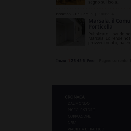
segno sull'isola....
Istituzioni
»
Dai Comuni
| 01/08/2026
Marsala, il Comun
Porticella
Pubblicato il bando per
Marsala. Lo rende noto 
provvedimento, ha ema
Inizio
1
2
3
4
5
6
Fine
|
Pagine corrente: 
CRONACA
DAL MONDO
PICCOLE STORIE
CORRUZIONE
NERA
VIABILITÀ E TRAFFICO