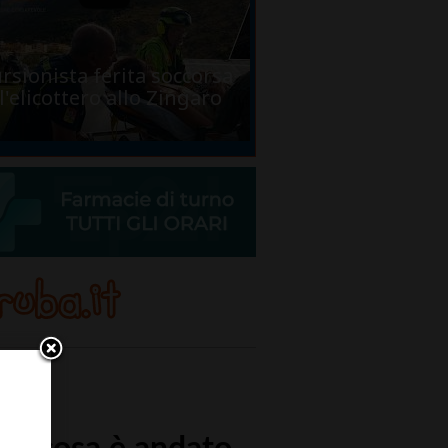
rsionista ferita soccorsa
l'elicottero allo Zingaro