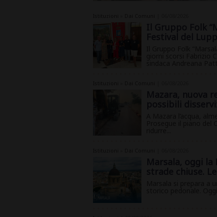
Istituzioni
»
Dai Comuni
| 06/08/2026
Il Gruppo Folk “M
Festival del Lup
Il Gruppo Folk “Marsala
giorni scorsi Fabrizio 
sindaca Andreana Patti 
Istituzioni
»
Dai Comuni
| 06/08/2026
Mazara, nuova ret
possibili disservi
A Mazara l’acqua, alme
Prosegue il piano del 
ridurre...
Istituzioni
»
Dai Comuni
| 06/08/2026
Marsala, oggi la 
strade chiuse. L
Marsala si prepara a u
storico pedonale. Oggi