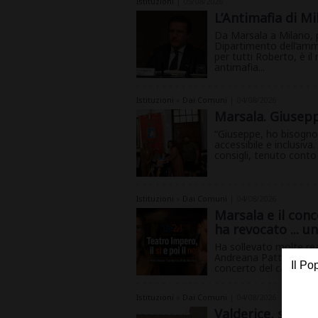
Istituzioni
| 05/08/2026
L’Antimafia di Mi
Da Marsala a Milano, p
Dipartimento dell’ammi
per tutti Roberto, è i
antimafia...
Istituzioni
»
Dai Comuni
| 04/08/2026
Marsala. Giusepp
“Giuseppe, ho bisogno 
accessibile e inclusiva
consigli, tenuto conto d
Istituzioni
»
Dai Comuni
| 04/08/2026
Marsala e il con
ha revocato ... 
Ha sollevato molte rea
Andreana Patti, di avv
concerto del cantante.
Istituzioni
»
Dai Comuni
| 04/08/2026
Valderice, salta i