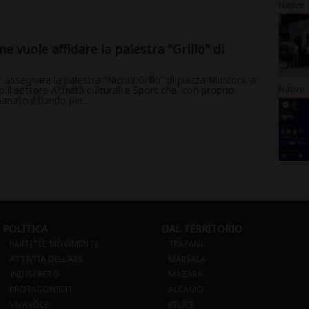
Native
e vuole affidare la palestra "Grillo" di
 assegnare la palestra “Nicola Grillo” di piazza Marconi, a
Native
il settore Attività culturali e Sport che, con proprio
nato il bando per...
1
POLITICA
DAL TERRITORIO
PARTITI E MOVIMENTI
TRAPANI
ATTIVITÀ DELL'ARS
MARSALA
INDISCRETO
MAZARA
PROTAGONISTI
ALCAMO
VIVAVOCE
BELICE