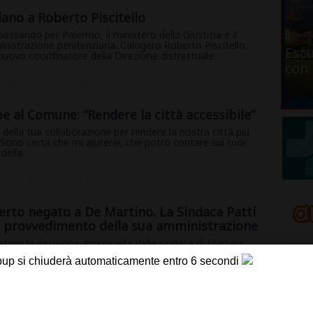
lano a Roberto Piscitello
assando per Palermo, il ministero della Giustizia e il
nistrazione penitenziaria. Calogero Roberto Piscitello,
Escu
l nuovo coordinatore della Direzione distrettuale
con 
e al Comune: “Rendere la città accessibile”
della tua collaborazione per rendere la nostra città più
. Sono certa che mi aiuterai, che potrò contare sui tuoi
ella...
certo negato a De Martino. La Sindaca Patti
un provvedimento della sua amministrazione
zioni la decisione annunciata dalla sindaca di Marsala,
iare la revoca della concessione del Teatro Impero per il
..
l taglio della tassa sui rifiuti annunciato dal