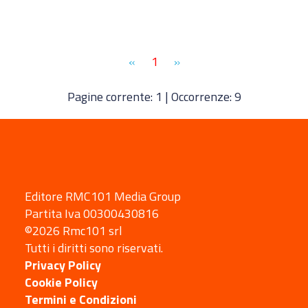
«
1
»
Pagine corrente: 1 | Occorrenze: 9
Editore RMC101 Media Group
Partita Iva 00300430816
©2026 Rmc101 srl
Tutti i diritti sono riservati.
Privacy Policy
Cookie Policy
Termini e Condizioni