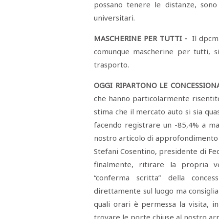
possano tenere le distanze, sono p
universitari.
MASCHERINE PER TUTTI -
Il dpcm
comunque mascherine per tutti, sia
trasporto.
OGGI RIPARTONO LE CONCESSIONA
che hanno particolarmente risentito
stima che il mercato auto si sia qua
facendo registrare un -85,4% a mar
nostro articolo di approfondimento 
Stefani Cosentino, presidente di Fe
finalmente, ritirare la propria
“conferma scritta” della conces
direttamente sul luogo ma consiglia 
quali orari è permessa la visita, 
trovare le porte chiuse al nostro arr