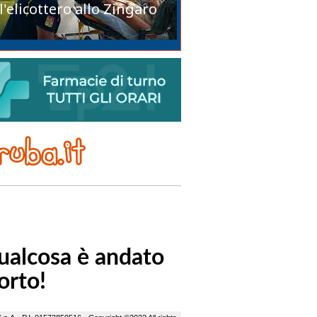
l'elicottero allo Zingaro