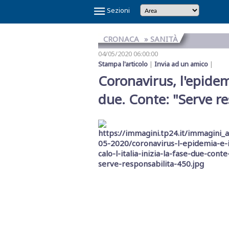
×
Sezioni
CRONACA
» SANITÀ
04/05/2020 06:00:00
Stampa l'articolo
|
Invia ad un amico
|
Coronavirus, l'epidemia
due. Conte: "Serve re
Temi
Caldi
NOI
CAOS
CAOS
CARTOLINA
CICLONE
GAZA
GIBELLINA
IL
IL
IN
LA
LA
MAFIA
MARSALA
REFERENDUM
SCANDALO
SINDACA
VINITALY
E
SHARK
TRAPANI
DA
HARRY
CAPITALE
PONTE
RE
VINO
GRANDE
RETE
A
2026
SULLA
REFERTI
PATTI
2026
IL
CALCIO
MARSALA
SULLO
DI
VERITAS
SETE
DI
PETROSINO
GIUSTIZIA
PNRR
STRETTO
TRAPANI
MESSINA
DENARO