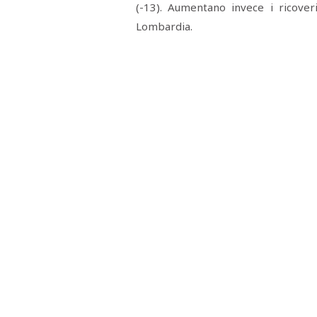
(-13). Aumentano invece i ricoveri
RASSEGNA
STAMPA
Lombardia.
STUDIO
VIRA
SARCO
CANTINE
PAOLINI
STUDIO
CULICCHIA
CNA
TRAPANI
STUDIO
EVOLUTO
CDR
CAMPIONE
TURNI
FARMACIE
SALUTE
E
BENESSERE
SE
NE
ISCRIVITI
SONO
ANDATI
ALLA
NEWSLETTER