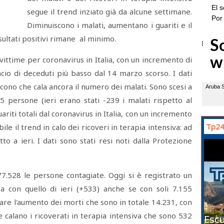
segue il trend inziato già da alcune settimane.
Diminuiscono i malati, aumentano i guariti e il
sultati positivi rimane al minimo.
ittime per coronavirus in Italia, con un incremento di
ncio di deceduti più basso dal 14 marzo scorso. I dati
dicono che cala ancora il numero dei malati. Sono scesi a
persone (ieri erano stati -239 i malati rispetto al
riti totali dal coronavirus in Italia, con un incremento
Tp24
bile il trend in calo dei ricoveri in terapia intensiva: ad
o a ieri. I dati sono stati resi noti dalla Protezione
.528 le persone contagiate. Oggi si è registrato un
a con quello di ieri (+533) anche se con soli 7.155
lare l'aumento dei morti che sono in totale 14.231, con
e calano i ricoverati in terapia intensiva che sono 532
Escu