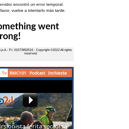
 Tv
RMC101
Podcast
Inchieste
rsionista ferita soccorsa