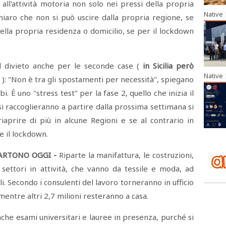
all'attività motoria non solo nei pressi della propria
Native
hiaro che non si può uscire dalla propria regione, se
ella propria residenza o domicilio, se per il lockdown
l divieto anche per le seconde case (
in Sicilia però
Native
): "Non è tra gli spostamenti per necessità", spiegano
. È uno "stress test" per la fase 2, quello che inizia il
si raccoglieranno a partire dalla prossima settimana si
iaprire di più in alcune Regioni e se al contrario in
e il lockdown.
PARTONO OGGI -
Riparte la manifattura, le costruzioni,
 settori in attività, che vanno da tessile e moda, ad
. Secondo i consulenti del lavoro torneranno in ufficio
mentre altri 2,7 milioni resteranno a casa.
he esami universitari e lauree in presenza, purché si