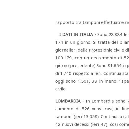
Menù
POLITICA
CRONACA
CORONAVIRUS
ECONOMIA
SPORT
CULTURA
SCUOLA
ANTIMAFIA
INCHIESTE
rapporto tra tamponi effettuati e ri
I DATI IN ITALIA -
Sono 28.884 le v
Sezioni
174 in un giorno. Si tratta del bila
giornalieri della Protezionie civile 
EDITORIALI
100.179, con un decremento di 525 
RUBRICHE
ISTITUZIONI
giorno precedente).Sono 81.654 i gua
CITTADINANZA
di 1.740 rispetto a ieri. Continua sta
LETTERE
OPINIONI
oggi sono 1.501, 38 in meno rispett
VIDEO
civile.
EVENTI
PODCAST
LOMBARDIA -
In Lombardia sono 77
NATIVE
aumento di 526 nuovi casi, in line
ANNUNCI
MOTORI
tamponi (ieri 13.058). Continua a ca
&
DINTORNI
42 nuovi decessi (ieri 47), così com
TROVOLAVORO