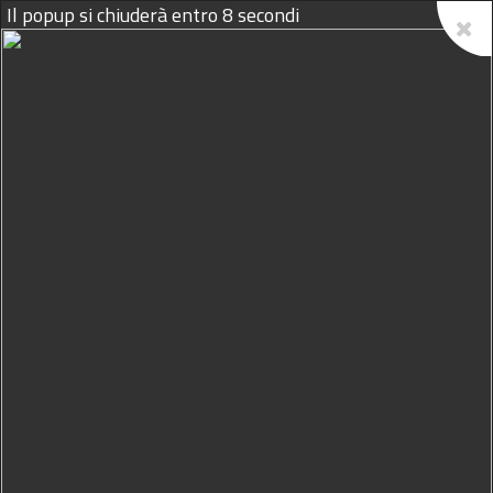
Il popup si chiuderà entro
8
secondi
10/08/2026
L'AC Life Style Handball Erice