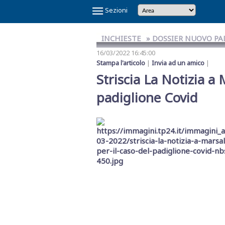
×
Sezioni
INCHIESTE
» DOSSIER NUOVO PA
16/03/2022 16:45:00
Stampa l'articolo
|
Invia ad un amico
|
Striscia La Notizia a 
padiglione Covid
Temi
Caldi
NOI
CAOS
CAOS
CARTOLINA
CICLONE
GAZA
GIBELLINA
IL
IL
IN
LA
LA
MAFIA
MARSALA
REFERENDUM
SCANDALO
SINDACA
VINITALY
E
SHARK
TRAPANI
DA
HARRY
CAPITALE
PONTE
RE
VINO
GRANDE
RETE
A
2026
SULLA
REFERTI
PATTI
2026
IL
CALCIO
MARSALA
SULLO
DI
VERITAS
SETE
DI
PETROSINO
GIUSTIZIA
PNRR
STRETTO
TRAPANI
MESSINA
DENARO