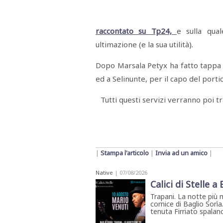
Menù
POLITICA
CRONACA
CORONAVIRUS
ECONOMIA
SPORT
CULTURA
SCUOLA
ANTIMAFIA
INCHIESTE
raccontato su Tp24,
e sulla qual
ultimazione (e la sua utilità).
Sezioni
Dopo Marsala Petyx ha fatto tappa 
ed a Selinunte, per il capo del portic
EDITORIALI
RUBRICHE
Tutti questi servizi verranno poi t
ISTITUZIONI
CITTADINANZA
LETTERE
OPINIONI
VIDEO
EVENTI
|
Stampa l'articolo
|
Invia ad un amico
|
PODCAST
NATIVE
Native
| 07/08/2026
ANNUNCI
Calici di Stelle a
MOTORI
&
Trapani. La notte più 
DINTORNI
cornice di Baglio Sorìa
tenuta Firriato spalanca
TROVOLAVORO
RASSEGNA