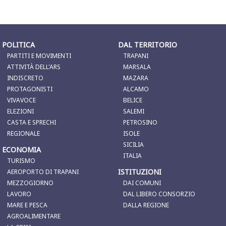
POLITICA
DAL TERRITORIO
PARTITI E MOVIMENTI
TRAPANI
ATTIVITÀ DELL'ARS
MARSALA
INDISCRETO
MAZARA
PROTAGONISTI
ALCAMO
VIVAVOCE
BELICE
ELEZIONI
SALEMI
CASTA E SPRECHI
PETROSINO
REGIONALE
ISOLE
SICILIA
ECONOMIA
ITALIA
TURISMO
ISTITUZIONI
AEROPORTO DI TRAPANI
MEZZOGIORNO
DAI COMUNI
LAVORO
DAL LIBERO CONSORZIO
MARE E PESCA
DALLA REGIONE
AGROALIMENTARE