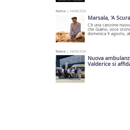
STAMPA
STUDIO
Native
| 04/08/2026
VIRA
Marsala, 'A Scura
SARCO
CANTINE
C'è una canzone nuova
PAOLINI
che Gulino, voce storic
domenica 9 agosto, all'
STUDIO
CULICCHIA
CNA
TRAPANI
Native
| 04/08/2026
STUDIO
EVOLUTO
Nuova ambulanza 
CDR
Valderice si affida
CAMPIONE
TURNI
FARMACIE
SALUTE
E
BENESSERE
SE
NE
ISCRIVITI
SONO
ANDATI
ALLA
NEWSLETTER