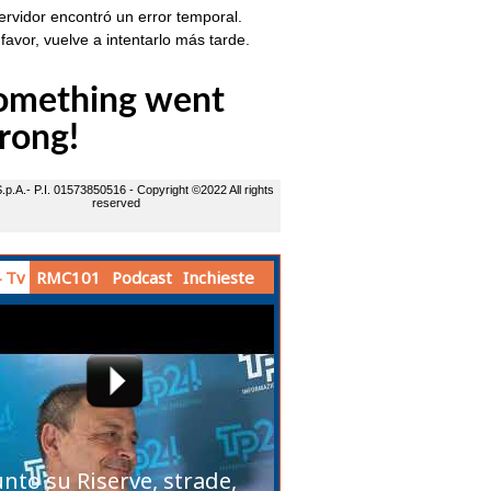
 Tv
RMC101
Podcast
Inchieste
unto su Riserve, strade,