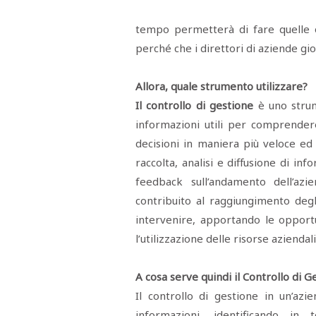
POLITICA
CRONACA
CORONAVIRUS
ECONOMIA
SPORT
CULTURA
SCUOLA
ANTIMAFIA
INCHIESTE
tempo permetterà di fare quelle o
perché che i direttori di aziende gi
Sezioni
Allora, quale strumento utilizzare?
EDITORIALI
Il controllo di gestione
è uno strum
RUBRICHE
ISTITUZIONI
informazioni utili per comprendere
CITTADINANZA
decisioni in maniera più veloce ed
LETTERE
OPINIONI
raccolta, analisi e diffusione di inf
VIDEO
feedback sull’andamento dell’azi
EVENTI
contribuito al raggiungimento degli 
PODCAST
NATIVE
intervenire, apportando le opportu
ANNUNCI
l’utilizzazione delle risorse aziendali
MOTORI
&
DINTORNI
A cosa serve quindi il Controllo di G
TROVOLAVORO
RASSEGNA
Il controllo di gestione in un’az
STAMPA
informazioni, identificando in t
STUDIO