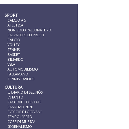
SPORT
CALCIO A 5
ATLETICA
NON SOLO PALLONATE - DI
SALVATORE LO PRESTI
CALCIO
VOLLEY
TENNIS
BASKET
BILIARDO
VELA
AUTOMOBILISMO
PALLAMANO
TENNIS TAVOLO
CULTURA
IL DIARIO DI SELINÒS
INTANTO
RACCONTI D'ESTATE
SANREMO 2020
I VECCHI E I GIOVANI
TEMPO LIBERO
COSE DI MUSICA
GIORNALISMO