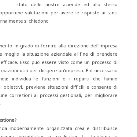
stato delle nostre aziende ed allo stesso
pportune valutazioni per avere le risposte ai tanti
ornalmente si chiedono.
ento in grado di fornire alla direzione dell’impresa
 meglio la situazione aziendale al fine di prendere
 efficace. Esso può essere visto come un processo di
ormazioni utili per dirigere un’impresa. È il necessario
enda: individua le funzioni e i reparti che hanno
obiettivi, previene situazioni difficili e consente di
ne correzioni ai processi gestionali, per migliorare
.
estione?
ienda modernamente organizzata crea e distribuisce
ermini quantitativi e qualitativi la tipologia e