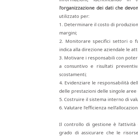
VIRA
l’organizzazione dei dati che devo
SARCO
utilizzato per:
CANTINE
PAOLINI
1. Determinare il costo di produzione
STUDIO
CULICCHIA
margini;
CNA
TRAPANI
2. Monitorare specifici settori o f
STUDIO
indica alla direzione aziendale le att
EVOLUTO
CDR
3. Motivare i responsabili con poteri
CAMPIONE
TURNI
a consuntivo e risultati preventi
FARMACIE
scostamenti;
SALUTE
E
BENESSERE
4. Evidenziare le responsabilità del
SE
delle prestazioni delle singole aree 
NE
ISCRIVITI
SONO
ANDATI
5. Costruire il sistema interno di val
ALLA
6. Valutare l’efficienza nell’allocazio
NEWSLETTER
Il controllo di gestione è l’attività
grado di assicurare che le risors