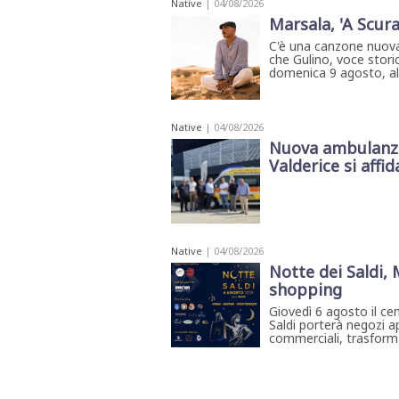
Native
| 04/08/2026
Marsala, 'A Scura
C'è una canzone nuova
che Gulino, voce storic
domenica 9 agosto, all'
Native
| 04/08/2026
Nuova ambulanza 
Valderice si affida
Native
| 04/08/2026
Notte dei Saldi,
shopping
Giovedì 6 agosto il ce
Saldi porterà negozi ap
commerciali, trasforma