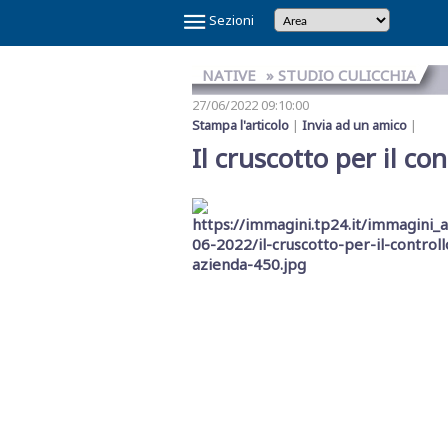
×
Sezioni
NATIVE
» STUDIO CULICCHIA
27/06/2022 09:10:00
Stampa l'articolo
|
Invia ad un amico
|
Il cruscotto per il con
Temi
Caldi
NOI
CAOS
CAOS
CARTOLINA
CICLONE
GAZA
GIBELLINA
IL
IL
IN
LA
LA
MAFIA
MARSALA
REFERENDUM
SCANDALO
SINDACA
VINITALY
E
SHARK
TRAPANI
DA
HARRY
CAPITALE
PONTE
RE
VINO
GRANDE
RETE
A
2026
SULLA
REFERTI
PATTI
2026
IL
CALCIO
MARSALA
SULLO
DI
VERITAS
SETE
DI
PETROSINO
GIUSTIZIA
PNRR
STRETTO
TRAPANI
MESSINA
DENARO
Menù