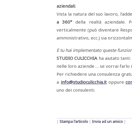
aziendali
.
Vista la natura del suo lavoro, l’add
a 360°
della realtà aziendale. P
verticalmente (può diventare Respon
amministrativo, ecc.) sia orizzontalm
E tu hai implementato queste funziona
STUDIO CULICCHIA
ha aiutato tanti
nelle loro aziende … se vorrai farlo 
Per richiedere una consulenza gratui
a
info@studioculicchia.it
oppure
co
uno dei consulenti.
|
Stampa l'articolo
|
Invia ad un amico
|