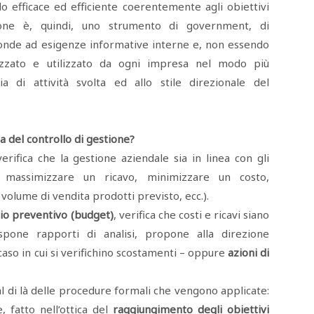
o efficace ed efficiente coerentemente agli obiettivi
stione è, quindi, uno strumento di government, di
ponde ad esigenze informative interne e, non essendo
izzato e utilizzato da ogni impresa nel modo più
ia di attività svolta ed allo stile direzionale del
pa del controllo di gestione?
erifica che la gestione aziendale sia in linea con gli
o massimizzare un ricavo, minimizzare un costo,
l volume di vendita prodotti previsto, ecc.).
cio preventivo (budget)
, verifica che costi e ricavi siano
spone rapporti di analisi, propone alla direzione
caso in cui si verifichino scostamenti – oppure
azioni di
 al di là delle procedure formali che vengono applicate:
e, fatto nell’ottica del
raggiungimento degli obiettivi