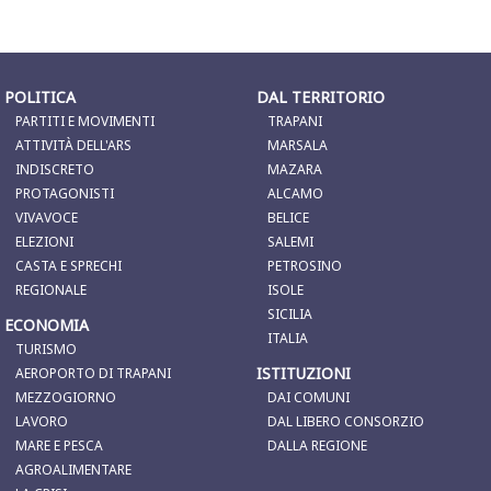
POLITICA
DAL TERRITORIO
PARTITI E MOVIMENTI
TRAPANI
ATTIVITÀ DELL'ARS
MARSALA
INDISCRETO
MAZARA
PROTAGONISTI
ALCAMO
VIVAVOCE
BELICE
ELEZIONI
SALEMI
CASTA E SPRECHI
PETROSINO
REGIONALE
ISOLE
SICILIA
ECONOMIA
ITALIA
TURISMO
ISTITUZIONI
AEROPORTO DI TRAPANI
MEZZOGIORNO
DAI COMUNI
LAVORO
DAL LIBERO CONSORZIO
MARE E PESCA
DALLA REGIONE
AGROALIMENTARE