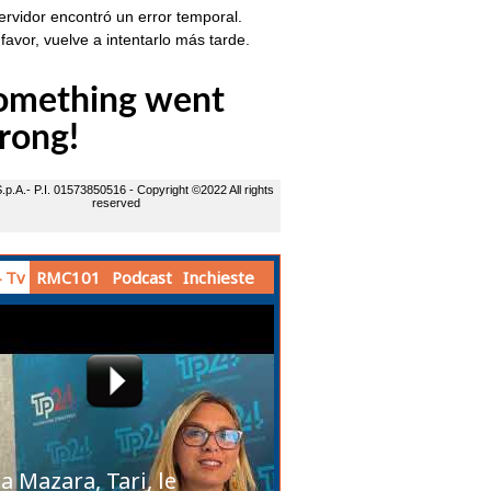
 Tv
RMC101
Podcast
Inchieste
a Mazara, Tari, le