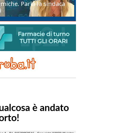
miche. Parla la sindaca
i