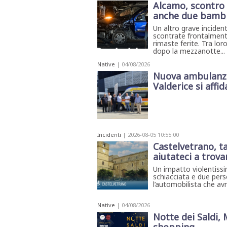
Alcamo, scontro f
anche due bambi
Un altro grave inciden
scontrate frontalment
rimaste ferite. Tra lo
dopo la mezzanotte...
Native
| 04/08/2026
Nuova ambulanza 
Valderice si affida
Incidenti
| 2026-08-05 10:55:00
Castelvetrano, ta
aiutateci a trova
Un impatto violentiss
schiacciata e due perso
l’automobilista che avr
Native
| 04/08/2026
Notte dei Saldi,