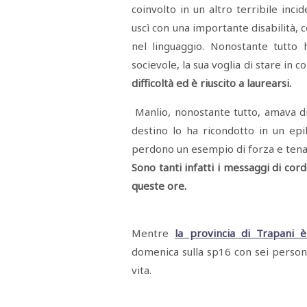
STAMPA
coinvolto in un altro terribile inci
STUDIO
uscì con una importante disabilità, 
VIRA
SARCO
nel linguaggio. Nonostante tutto 
CANTINE
socievole, la sua voglia di stare in 
PAOLINI
STUDIO
difficoltà ed è riuscito a laurearsi.
CULICCHIA
CNA
TRAPANI
Manlio, nonostante tutto, amava div
STUDIO
destino lo ha ricondotto in un epi
EVOLUTO
CDR
perdono un esempio di forza e tena
CAMPIONE
Sono tanti infatti i messaggi di cor
TURNI
FARMACIE
queste ore.
SALUTE
E
BENESSERE
SE
NE
Mentre
la provincia di Trapani è
ISCRIVITI
SONO
ANDATI
ALLA
domenica sulla sp16 con sei person
NEWSLETTER
vita.