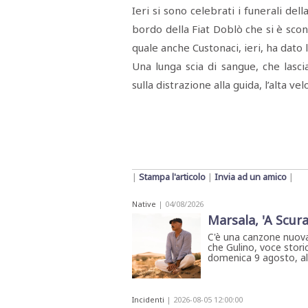
Ieri si sono celebrati i funerali del
bordo della Fiat Doblò che si è scon
quale anche Custonaci, ieri, ha dato l
Una lunga scia di sangue, che lasc
sulla distrazione alla guida, l’alta v
|
Stampa l'articolo
|
Invia ad un amico
|
Native
| 04/08/2026
Marsala, 'A Scura
C'è una canzone nuova
che Gulino, voce storic
domenica 9 agosto, all'
Incidenti
| 2026-08-05 12:00:00