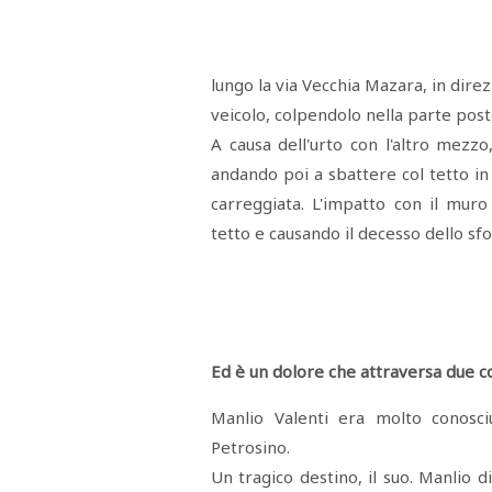
Menù
POLITICA
CRONACA
CORONAVIRUS
ECONOMIA
SPORT
CULTURA
SCUOLA
ANTIMAFIA
INCHIESTE
lungo la via Vecchia Mazara, in dire
veicolo, colpendolo nella parte post
Sezioni
A causa dell'urto con l'altro mezzo
andando poi a sbattere col tetto in
EDITORIALI
RUBRICHE
carreggiata. L'impatto con il muro 
ISTITUZIONI
tetto e causando il decesso dello sf
CITTADINANZA
LETTERE
OPINIONI
VIDEO
EVENTI
PODCAST
Ed è un dolore che attraversa due co
NATIVE
ANNUNCI
Manlio Valenti era molto conosciu
MOTORI
&
DINTORNI
Petrosino.
TROVOLAVORO
Un tragico destino, il suo. Manlio d
RASSEGNA