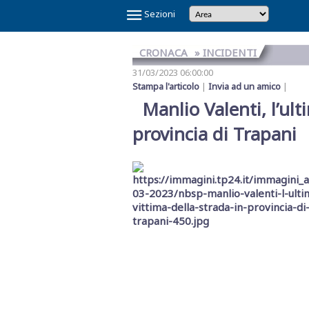
×
Sezioni
CRONACA
» INCIDENTI
31/03/2023 06:00:00
Stampa l'articolo
|
Invia ad un amico
|
Manlio Valenti, l’ult
provincia di Trapani
Temi
Caldi
NOI
CAOS
CAOS
CARTOLINA
CICLONE
GAZA
GIBELLINA
IL
IL
IN
LA
LA
MAFIA
MARSALA
REFERENDUM
SCANDALO
SINDACA
VINITALY
E
SHARK
TRAPANI
DA
HARRY
CAPITALE
PONTE
RE
VINO
GRANDE
RETE
A
2026
SULLA
REFERTI
PATTI
2026
IL
CALCIO
MARSALA
SULLO
DI
VERITAS
SETE
DI
PETROSINO
GIUSTIZIA
PNRR
STRETTO
TRAPANI
MESSINA
DENARO