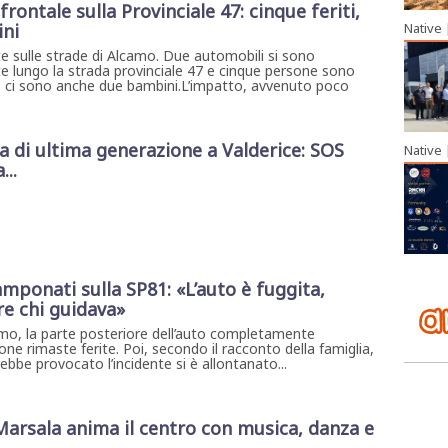
rontale sulla Provinciale 47: cinque feriti,
ni
Native
te sulle strade di Alcamo. Due automobili si sono
e lungo la strada provinciale 47 e cinque persone sono
ro ci sono anche due bambini.L’impatto, avvenuto poco
di ultima generazione a Valderice: SOS
Native
...
mponati sulla SP81: «L’auto è fuggita,
re chi guidava»
imo, la parte posteriore dell’auto completamente
ne rimaste ferite. Poi, secondo il racconto della famiglia,
ebbe provocato l’incidente si è allontanato...
 Marsala anima il centro con musica, danza e