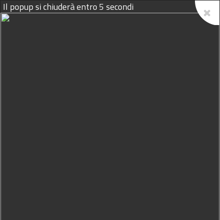
Il popup si chiuderà entro
4
secondi
09/08/2026
Sicilia, la manovra estiva ed i
litigi sulla siccità