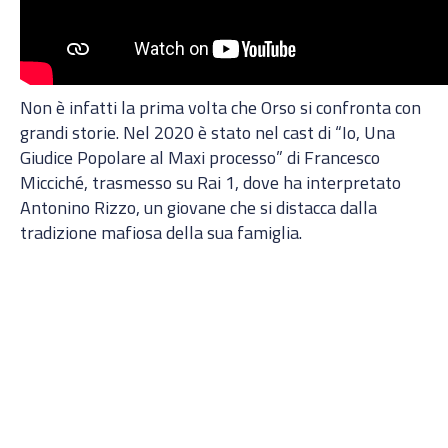
Non è infatti la prima volta che Orso si confronta con
grandi storie. Nel 2020 è stato nel cast di “Io, Una
Giudice Popolare al Maxi processo” di Francesco
Micciché, trasmesso su Rai 1, dove ha interpretato
Antonino Rizzo, un giovane che si distacca dalla
tradizione mafiosa della sua famiglia.
L’anno successivo ha recitato nel film “Sulla stessa
onda”, una produzione Netflix firmata da
Massimiliano Camaiti, dove ha interpretato
Francesco Lombardo, un giovane palermitano
campione di vela con un destino segnato dall’abuso di
sostanze.
La sua passione per la recitazione nasce fin