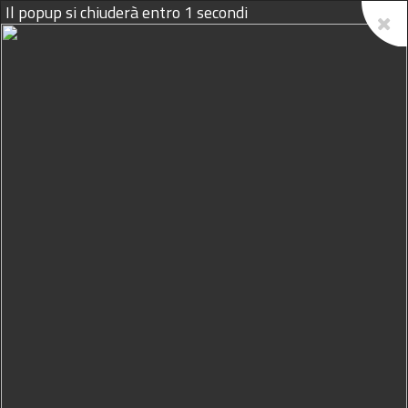
07/08/2026
Marsala, via Amendola come
un deposito di rifiuti