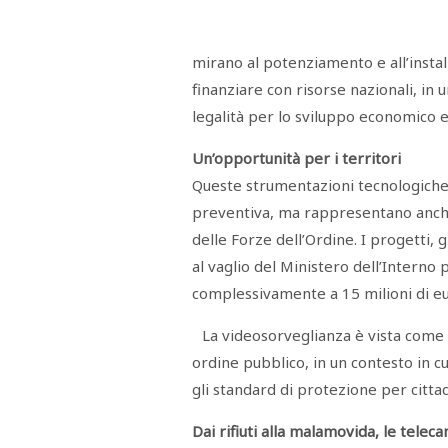
Menù
POLITICA
CRONACA
CORONAVIRUS
ECONOMIA
SPORT
CULTURA
SCUOLA
ANTIMAFIA
INCHIESTE
mirano al potenziamento e all’instal
finanziare con risorse nazionali, in u
legalità per lo sviluppo economico e 
Sezioni
Un’opportunità per i territori
EDITORIALI
Queste strumentazioni tecnologiche
RUBRICHE
preventiva, ma rappresentano anche 
ISTITUZIONI
delle Forze dell’Ordine. I progetti, g
CITTADINANZA
LETTERE
al vaglio del Ministero dell’Interno
OPINIONI
complessivamente a 15 milioni di eu
VIDEO
EVENTI
La videosorveglianza è vista come
PODCAST
NATIVE
ordine pubblico, in un contesto in cu
ANNUNCI
gli standard di protezione per citta
MOTORI
&
DINTORNI
Dai rifiuti alla malamovida, le tele
TROVOLAVORO