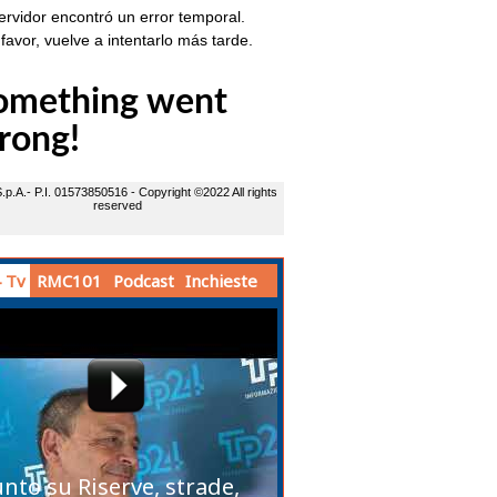
 Tv
RMC101
Podcast
Inchieste
unto su Riserve, strade,