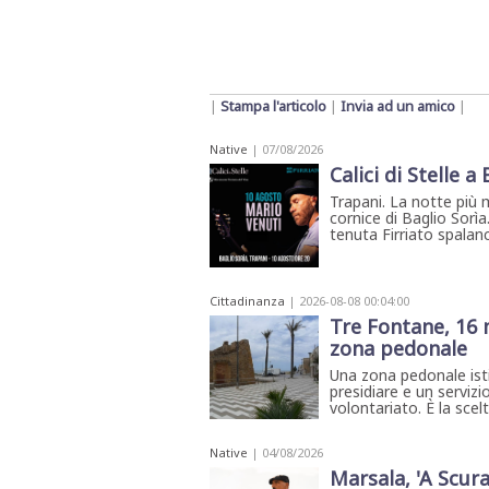
|
Stampa l'articolo
|
Invia ad un amico
|
Native
| 07/08/2026
Calici di Stelle a
Trapani. La notte più 
cornice di Baglio Sorìa
tenuta Firriato spalanca
Cittadinanza
| 2026-08-08 00:04:00
Tre Fontane, 16 
zona pedonale
Una zona pedonale isti
presidiare e un servizi
volontariato. È la sce
Native
| 04/08/2026
Marsala, 'A Scura