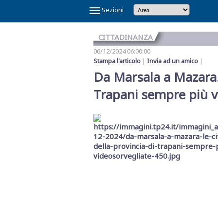
×
Sezioni
CITTADINANZA
06/12/2024 06:00:00
Stampa l'articolo
|
Invia ad un amico
|
Da Marsala a Mazara. 
Trapani sempre più v
Temi
Caldi
NOI
CAOS
CAOS
CARTOLINA
CICLONE
GAZA
GIBELLINA
IL
IL
IN
LA
LA
MAFIA
MARSALA
REFERENDUM
SCANDALO
SINDACA
VINITALY
E
SHARK
TRAPANI
DA
HARRY
CAPITALE
PONTE
RE
VINO
GRANDE
RETE
A
2026
SULLA
REFERTI
PATTI
2026
IL
CALCIO
MARSALA
SULLO
DI
VERITAS
SETE
DI
PETROSINO
GIUSTIZIA
PNRR
STRETTO
TRAPANI
MESSINA
DENARO