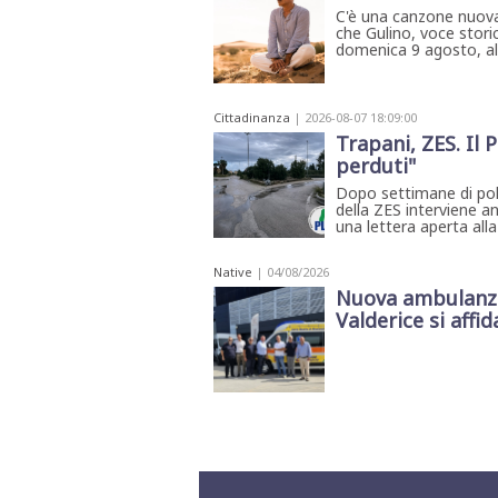
C'è una canzone nuova
che Gulino, voce storic
domenica 9 agosto, all'
Cittadinanza
| 2026-08-07 18:09:00
Trapani, ZES. Il 
perduti"
Dopo settimane di pol
della ZES interviene an
una lettera aperta alla
Native
| 04/08/2026
Nuova ambulanza 
Valderice si affida