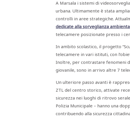
A Marsala i sistemi di videosorvegli
RASSEGNA
STAMPA
urbana. Ultimamente è stata ampliat
STUDIO
VIRA
controlli in aree strategiche. Attu
SARCO
dedicate alla sorveglianza ambientale
CANTINE
PAOLINI
telecamere posizionate presso i centr
STUDIO
CULICCHIA
In ambito scolastico, il progetto “Scu
CNA
TRAPANI
telecamere in vari istituti, con l’obi
STUDIO
EVOLUTO
Inoltre, per contrastare fenomeni d
CDR
giovanile, sono in arrivo altre 7 te
CAMPIONE
TURNI
FARMACIE
Un ulteriore passo avanti è rappres
SALUTE
E
ZTL del centro storico, attivate rece
BENESSERE
sicurezza nei luoghi di ritrovo seral
SE
NE
ISCRIVITI
SONO
Polizia Municipale – hanno una doppi
ANDATI
ALLA
contribuendo alla sicurezza cittadina
NEWSLETTER