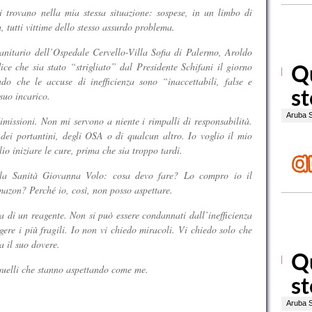
 trovano nella mia stessa situazione: sospese, in un limbo di
a, tutti vittime dello stesso assurdo problema.
sanitario dell’Ospedale Cervello-Villa Sofia di Palermo, Aroldo
ice che sia stato “strigliato” dal Presidente Schifani il giorno
do che le accuse di inefficienza sono “inaccettabili, false e
suo incarico.
imissioni. Non mi servono a niente i rimpalli di responsabilità.
ei portantini, degli OSA o di qualcun altro. Io voglio il mio
io iniziare le cure, prima che sia troppo tardi.
alla Sanità Giovanna Volo: cosa devo fare? Lo compro io il
mazon? Perché io, così, non posso aspettare.
 di un reagente. Non si può essere condannati dall’inefficienza
ere i più fragili. Io non vi chiedo miracoli. Vi chiedo solo che
a il suo dovere.
quelli che stanno aspettando come me.