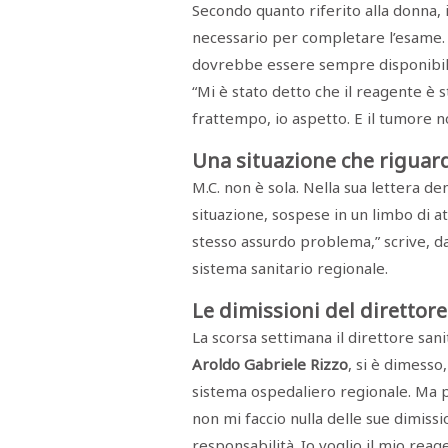
Secondo quanto riferito alla donna, 
RASSEGNA
STAMPA
necessario per completare l’esame.
STUDIO
VIRA
dovrebbe essere sempre disponibile
SARCO
“Mi è stato detto che il reagente è 
CANTINE
PAOLINI
frattempo, io aspetto. E il tumore n
STUDIO
CULICCHIA
Una situazione che riguard
CNA
TRAPANI
M.C. non è sola. Nella sua lettera d
STUDIO
EVOLUTO
situazione, sospese in un limbo di at
CDR
stesso assurdo problema,” scrive, da
CAMPIONE
TURNI
sistema sanitario regionale.
FARMACIE
SALUTE
Le dimissioni del direttore
E
BENESSERE
La scorsa settimana il direttore sani
SE
NE
ISCRIVITI
SONO
Aroldo Gabriele Rizzo
, si è dimesso
ANDATI
ALLA
sistema ospedaliero regionale. Ma p
NEWSLETTER
non mi faccio nulla delle sue dimissi
responsabilità. Io voglio il mio reag