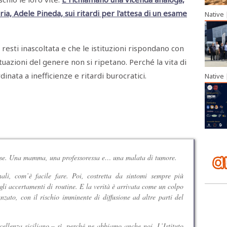
ria, Adele Pineda, sui ritardi per l'attesa di un esame
Native
resti inascoltata e che le istituzioni rispondano con
tuazioni del genere non si ripetano. Perché la vita di
nata a inefficienze e ritardi burocratici.
Native
ese. Una mamma, una professoressa e… una malata di tumore.
nali, com’è facile fare. Poi, costretta da sintomi sempre più
gli accertamenti di routine. E la verità è arrivata come un colpo
zato, con il rischio imminente di diffusione ad altre parti del
ellenza siciliano – sì, perché ne abbiamo anche noi. L’Istituto