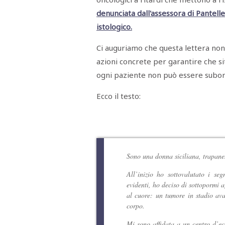
denunciata dall'assessora di Pantelle
istologico.
Ci auguriamo che questa lettera non 
azioni concrete per garantire che si
ogni paziente non può essere subordi
Ecco il testo:
Sono una donna siciliana, trapan
All’inizio ho sottovalutato i seg
evidenti, ho deciso di sottopormi a
al cuore: un tumore in stadio avan
corpo.
Mi sono affidata a un centro d’ecc