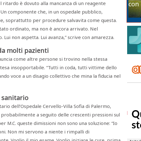
con 
il ritardo è dovuto alla mancanza di un reagente
 Un componente che, in un ospedale pubblico,
, soprattutto per procedure salvavita come questa.
stato ordinato, ma non è ancora arrivato. Nel
o. Lui non aspetta. Lui avanza,” scrive con amarezza.
a molti pazienti
enuncia come altre persone si trovino nella stessa
tesa insopportabile. “Tutti in coda, tutti vittime dello
ndo voce a un disagio collettivo che mina la fiducia nel
 sanitario
tario dell’Ospedale Cervello-Villa Sofia di Palermo,
, probabilmente a seguito delle crescenti pressioni sul
er M.C. queste dimissioni non sono una soluzione: “Io
oni. Non mi servono a niente i rimpalli di
ente. Voglio il mio esame. Voglio iniziare le cure, prima