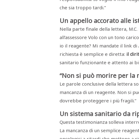
che sia troppo tardi.”
Un appello accorato alle is
Nella parte finale della lettera, M.C
all’assessore Volo con un tono caric
io il reagente? Mi mandate il link d
richiesta è semplice e diretta:
il dir
sanitario funzionante e attento ai bis
“Non si può morire per la
Le parole conclusive della lettera 
mancanza di un reagente. Non si può
dovrebbe proteggere i più fragili.”
Un sistema sanitario da r
Questa testimonianza solleva interrog
La mancanza di un semplice reagent
oncologici a ritardi che mettono a ri