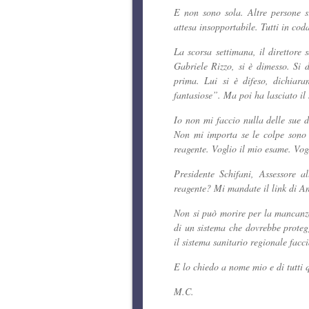
E non sono sola. Altre persone si
attesa insopportabile. Tutti in cod
La scorsa settimana, il direttore 
Gabriele Rizzo, si è dimesso. Si d
prima. Lui si è difeso, dichiaran
fantasiose”. Ma poi ha lasciato il 
Io non mi faccio nulla delle sue d
Non mi importa se le colpe sono d
reagente. Voglio il mio esame. Vogl
Presidente Schifani, Assessore 
reagente? Mi mandate il link di A
Non si può morire per la mancanza
di un sistema che dovrebbe protegg
il sistema sanitario regionale facci
E lo chiedo a nome mio e di tutti 
M.C.