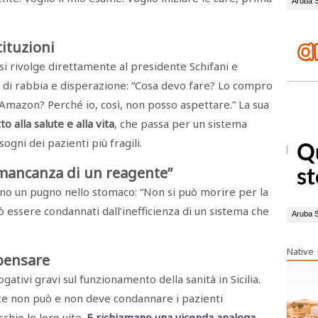
tituzioni
. si rivolge direttamente al presidente Schifani e
o di rabbia e disperazione: “Cosa devo fare? Lo compro
i Amazon? Perché io, così, non posso aspettare.” La sua
itto alla salute e alla vita
, che passa per un sistema
ogni dei pazienti più fragili.
 mancanza di un reagente”
sono un pugno nello stomaco: “Non si può morire per la
 essere condannati dall’inefficienza di un sistema che
Native
ipensare
ativi gravi sul funzionamento della sanità in Sicilia.
e non può e non deve condannare i pazienti
schio le loro vite.
E richiamano una vicenda analoga,