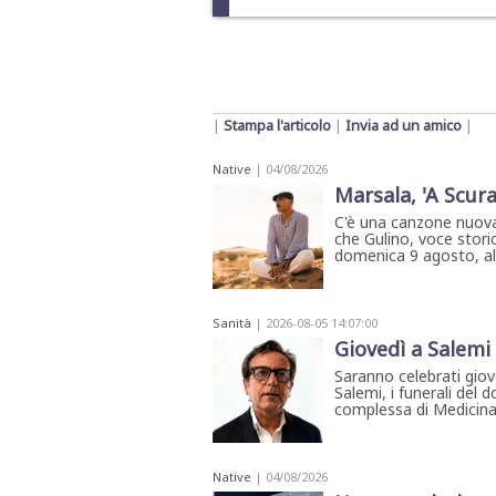
|
Stampa l'articolo
|
Invia ad un amico
|
Native
| 04/08/2026
Marsala, 'A Scura
C'è una canzone nuova
che Gulino, voce storic
domenica 9 agosto, all'
Sanità
| 2026-08-05 14:07:00
Giovedì a Salemi 
Saranno celebrati giove
Salemi, i funerali del d
complessa di Medicina
Native
| 04/08/2026