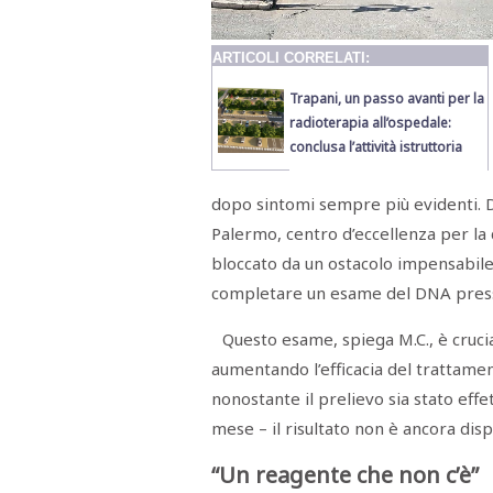
Menù
ARTICOLI CORRELATI:
POLITICA
CRONACA
CORONAVIRUS
ECONOMIA
SPORT
CULTURA
SCUOLA
ANTIMAFIA
INCHIESTE
Trapani, un passo avanti per la
radioterapia all’ospedale:
conclusa l’attività istruttoria
Sezioni
EDITORIALI
dopo sintomi sempre più evidenti. Do
RUBRICHE
Palermo, centro d’eccellenza per la 
ISTITUZIONI
bloccato da un ostacolo impensabil
CITTADINANZA
completare un esame del DNA presso
LETTERE
OPINIONI
VIDEO
Questo esame, spiega M.C., è cruci
EVENTI
aumentando l’efficacia del trattament
PODCAST
NATIVE
nonostante il prelievo sia stato effe
ANNUNCI
mese – il risultato non è ancora disp
MOTORI
&
DINTORNI
“Un reagente che non c’è”
TROVOLAVORO