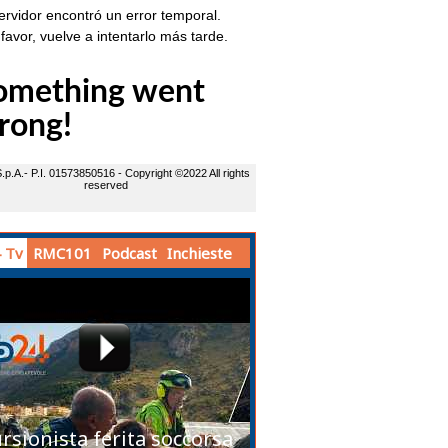
 Tv
RMC101
Podcast
Inchieste
rsionista ferita soccorsa