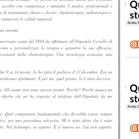
ccolto con competenza e umanità. I medici, professionali e
 di trattamento chiaro e deciso: chemioterapia, radioterapia e,
r rimuovere le cellule tumorali.
ma enorme.
 servivano esami del DNA da effettuare all’Ospedale Cervello di
ono a personalizzare la terapia e garantire la sua efficacia,
 devastanti della chemioterapia. Una tecnologia avanzata, una
ai 9 ai 14 giorni. Io ho fatto il prelievo il 13 dicembre. Era un
nsiderano sfortunato. E per me, quel giorno, lo è stato davvero.
ra. Gli esami non sono ancora pronti. Perché? Perché manca un
riferito chi mi ha risposto al telefono dell’Ospedale da me
nte. Quel componente fondamentale che dovrebbe essere sempre
ico, per una procedura salvavita. Mi è stato detto che è stato
o. Nel frattempo, io aspetto. E il tumore no. Lui non aspetta.