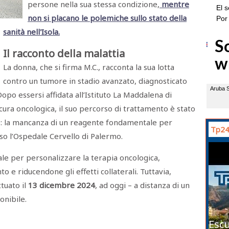
persone nella sua stessa condizione,
mentre
non si placano le polemiche sullo stato della
sanità nell'Isola.
Il racconto della malattia
La donna, che si firma M.C., racconta la sua lotta
contro un tumore in stadio avanzato, diagnosticato
po essersi affidata all’Istituto La Maddalena di
cura oncologica, il suo percorso di trattamento è stato
e: la mancanza di un reagente fondamentale per
Tp24
 l’Ospedale Cervello di Palermo.
ale per personalizzare la terapia oncologica,
o e riducendone gli effetti collaterali. Tuttavia,
ttuato il
13 dicembre 2024
, ad oggi – a distanza di un
onibile.
Escu