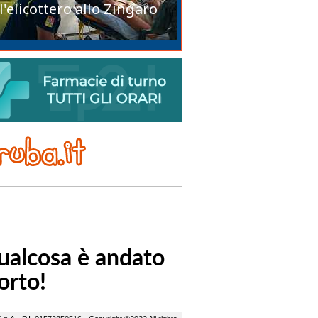
l'elicottero allo Zingaro