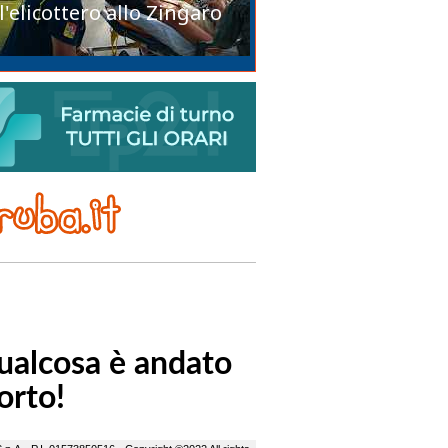
l'elicottero allo Zingaro