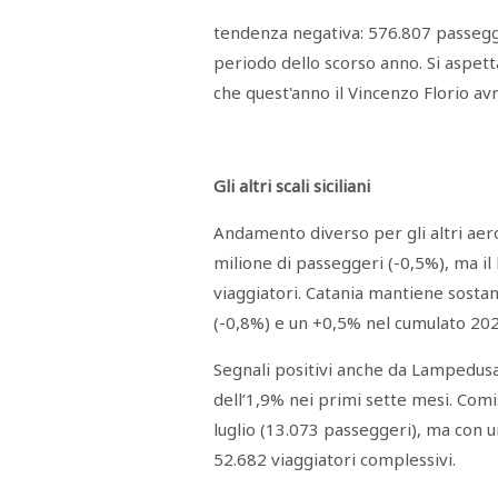
Menù
tendenza negativa: 576.807 passegge
POLITICA
CRONACA
CORONAVIRUS
ECONOMIA
SPORT
CULTURA
SCUOLA
ANTIMAFIA
INCHIESTE
periodo dello scorso anno. Si aspett
che quest'anno il Vincenzo Florio av
Sezioni
EDITORIALI
Gli altri scali siciliani
RUBRICHE
ISTITUZIONI
Andamento diverso per gli altri aerop
CITTADINANZA
milione di passeggeri (-0,5%), ma il
LETTERE
OPINIONI
viaggiatori. Catania mantiene sostanz
VIDEO
(-0,8%) e un +0,5% nel cumulato 202
EVENTI
PODCAST
Segnali positivi anche da Lampedusa
NATIVE
dell’1,9% nei primi sette mesi. Com
ANNUNCI
MOTORI
luglio (13.073 passeggeri), ma con
&
DINTORNI
52.682 viaggiatori complessivi.
TROVOLAVORO
RASSEGNA