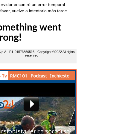
 Tv
RMC101
Podcast
Inchieste
rsionista ferita soccorsa