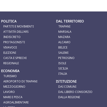
POLITICA
DAL TERRITORIO
PARTITI E MOVIMENTI
TRAPANI
ATTIVITÀ DELL'ARS
MARSALA
INDISCRETO
MAZARA
PROTAGONISTI
ALCAMO
VIVAVOCE
BELICE
ELEZIONI
SALEMI
CASTA E SPRECHI
PETROSINO
REGIONALE
ISOLE
SICILIA
ECONOMIA
ITALIA
TURISMO
ISTITUZIONI
AEROPORTO DI TRAPANI
MEZZOGIORNO
DAI COMUNI
LAVORO
DAL LIBERO CONSORZIO
MARE E PESCA
DALLA REGIONE
AGROALIMENTARE