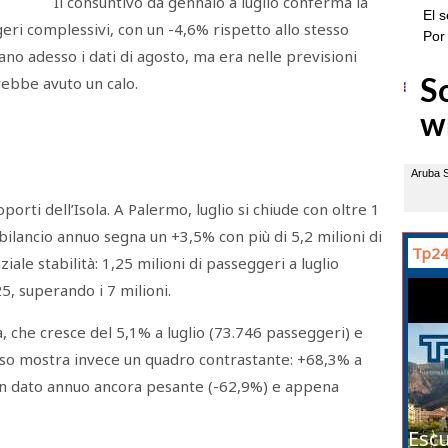
Il consuntivo da gennaio a luglio conferma la
ri complessivi, con un -4,6% rispetto allo stesso
ano adesso i dati di agosto, ma era nelle previsioni
rebbe avuto un calo.
orti dell’Isola. A Palermo, luglio si chiude con oltre 1
 bilancio annuo segna un +3,5% con più di 5,2 milioni di
Tp24
iale stabilità: 1,25 milioni di passeggeri a luglio
5, superando i 7 milioni.
, che cresce del 5,1% a luglio (73.746 passeggeri) e
iso mostra invece un quadro contrastante: +68,3% a
 un dato annuo ancora pesante (-62,9%) e appena
Escu