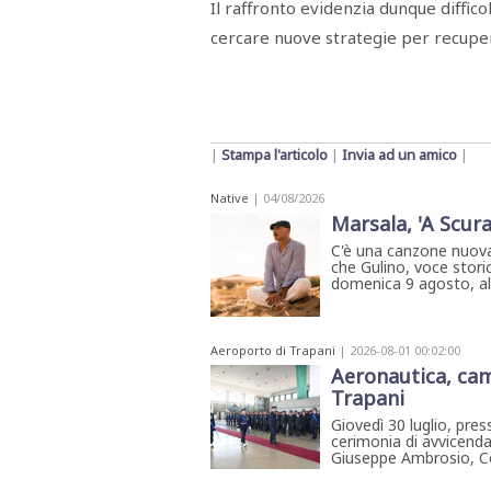
Il raffronto evidenzia dunque diffico
STAMPA
STUDIO
cercare nuove strategie per recupe
VIRA
SARCO
CANTINE
PAOLINI
STUDIO
CULICCHIA
|
Stampa l'articolo
|
Invia ad un amico
|
CNA
TRAPANI
STUDIO
Native
| 04/08/2026
EVOLUTO
Marsala, 'A Scura
CDR
CAMPIONE
C'è una canzone nuova
che Gulino, voce storic
TURNI
FARMACIE
domenica 9 agosto, all'
SALUTE
E
BENESSERE
SE
Aeroporto di Trapani
| 2026-08-01 00:02:00
NE
ISCRIVITI
Aeronautica, ca
SONO
ANDATI
Trapani
ALLA
Giovedì 30 luglio, pres
NEWSLETTER
cerimonia di avvicenda
Giuseppe Ambrosio, Co