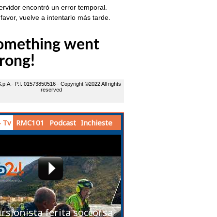
 Tv
RMC101
Podcast
Inchieste
rsionista ferita soccorsa