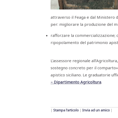
Menù
POLITICA
CRONACA
CORONAVIRUS
ECONOMIA
SPORT
CULTURA
SCUOLA
ANTIMAFIA
INCHIESTE
attraverso il Feaga e dal Ministero d
per: migliorare la produzione del mi
Sezioni
rafforzare la commercializzazione; c
ripopolamento del patrimonio apist
EDITORIALI
RUBRICHE
ISTITUZIONI
CITTADINANZA
L’assessore regionale all’Agricoltur
LETTERE
sostegno concreto per il comparto»
OPINIONI
VIDEO
apistico siciliano. Le graduatorie uffi
EVENTI
– Dipartimento Agricoltura
.
PODCAST
NATIVE
ANNUNCI
MOTORI
&
DINTORNI
|
Stampa l'articolo
|
Invia ad un amico
|
TROVOLAVORO
RASSEGNA