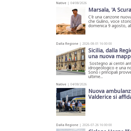
STAMPA
Native
| 04/08/2026
Marsala, 'A Scura
STUDIO
VIRA
C'è una canzone nuova
SARCO
che Gulino, voce storic
CANTINE
domenica 9 agosto, all'
PAOLINI
STUDIO
CULICCHIA
CNA
Dalla Regione
| 2026-08-01 16:00:00
TRAPANI
Sicilia, dalla Re
STUDIO
una nuova mappa
EVOLUTO
CDR
Sostegno ai centri ant
CAMPIONE
idrogeologico e una n
TURNI
Sono i principali provv
FARMACIE
ultime...
SALUTE
E
Native
| 04/08/2026
BENESSERE
Nuova ambulanza 
SE
Valderice si affida
NE
ISCRIVITI
SONO
ANDATI
ALLA
NEWSLETTER
Dalla Regione
| 2026-07-26 16:00:00