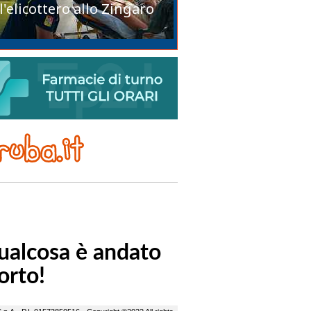
l'elicottero allo Zingaro