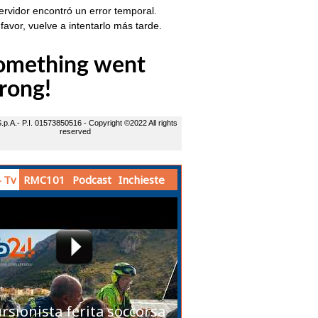
 Tv
RMC101
Podcast
Inchieste
rsionista ferita soccorsa