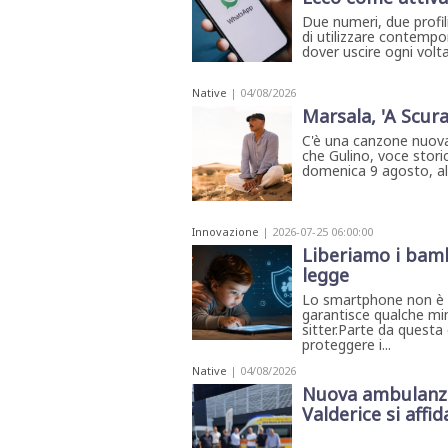
Due numeri, due profil
di utilizzare contemp
dover uscire ogni volta
Native
| 04/08/2026
Marsala, 'A Scura
C'è una canzone nuova
che Gulino, voce storic
domenica 9 agosto, all'
Innovazione
| 2026-07-25 06:00:00
Liberiamo i bamb
legge
Lo smartphone non è un
garantisce qualche mi
sitter.Parte da questa
proteggere i...
Native
| 04/08/2026
Nuova ambulanza 
Valderice si affida