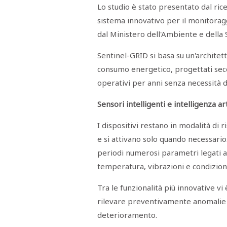
STAMPA
Lo studio è stato presentato dal ri
STUDIO
sistema innovativo per il monitoragg
VIRA
SARCO
dal Ministero dell'Ambiente e della
CANTINE
PAOLINI
Sentinel-GRID si basa su un'architet
STUDIO
CULICCHIA
consumo energetico, progettati secon
CNA
TRAPANI
operativi per anni senza necessità 
STUDIO
EVOLUTO
Sensori intelligenti e intelligenza art
CDR
CAMPIONE
TURNI
I dispositivi restano in modalità d
FARMACIE
e si attivano solo quando necessar
SALUTE
E
BENESSERE
periodi numerosi parametri legati al
SE
temperatura, vibrazioni e condizioni 
NE
ISCRIVITI
SONO
ANDATI
ALLA
Tra le funzionalità più innovative vi
NEWSLETTER
rilevare preventivamente anomalie co
deterioramento.