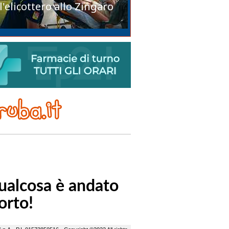
l'elicottero allo Zingaro