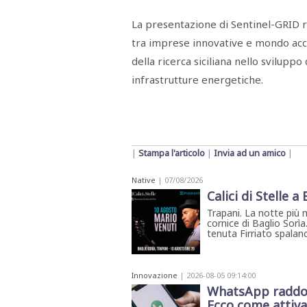
La presentazione di Sentinel-GRID 
tra imprese innovative e mondo acc
della ricerca siciliana nello sviluppo
infrastrutture energetiche.
|
Stampa l'articolo
|
Invia ad un amico
|
Native
| 07/08/2026
Calici di Stelle a
Trapani. La notte più 
cornice di Baglio Sorìa
tenuta Firriato spalanca
Innovazione
| 2026-08-05 09:14:00
WhatsApp raddopp
Ecco come attiva