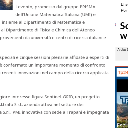
L'evento, promosso dal gruppo PRISMA
dell'Unione Matematica Italiana (UMI) e
S insieme al Dipartimento di Matematica e
al Dipartimento di Fisica e Chimica dell'Ateneo
rovenienti da università e centri di ricerca italiani e
speciali e cinque sessioni plenarie affidate a esperti di
si è confermato un importante momento di confronto
Tp24
iù recenti innovazioni nel campo della ricerca applicata.
ggiore interesse figura Sentinel-GRID, un progetto
.trafo S.r.l., azienda attiva nel settore dei
ca S.r.l., PMI innovativa con sede a Trapani e impegnata
Escu