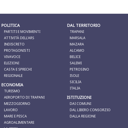
POLITICA
DAL TERRITORIO
PARTITI E MOVIMENTI
TRAPANI
ATTIVITÀ DELL'ARS
MARSALA
INDISCRETO
MAZARA
PROTAGONISTI
ALCAMO
VIVAVOCE
BELICE
ELEZIONI
SALEMI
CASTA E SPRECHI
PETROSINO
REGIONALE
ISOLE
SICILIA
ECONOMIA
ITALIA
TURISMO
ISTITUZIONI
AEROPORTO DI TRAPANI
MEZZOGIORNO
DAI COMUNI
LAVORO
DAL LIBERO CONSORZIO
MARE E PESCA
DALLA REGIONE
AGROALIMENTARE