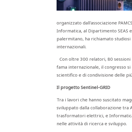
Menù
POLITICA
CRONACA
CORONAVIRUS
ECONOMIA
SPORT
CULTURA
SCUOLA
ANTIMAFIA
INCHIESTE
organizzato dall'associazione PAMC
Informatica, al Dipartimento SEAS e 
Sezioni
palermitano, ha richiamato studiosi p
internazionali.
EDITORIALI
RUBRICHE
Con oltre 300 relatori, 80 sessioni 
ISTITUZIONI
CITTADINANZA
fama internazionale, il congresso 
LETTERE
scientifico e di condivisione delle p
OPINIONI
VIDEO
Il progetto Sentinel-GRID
EVENTI
PODCAST
Tra i lavori che hanno suscitato ma
NATIVE
ANNUNCI
sviluppato dalla collaborazione tra Al
MOTORI
trasformatori elettrici, e Informati
&
DINTORNI
nelle attività di ricerca e sviluppo.
TROVOLAVORO
RASSEGNA