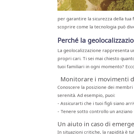
Menù
per garantire la sicurezza della tua
POLITICA
CRONACA
CORONAVIRUS
ECONOMIA
SPORT
CULTURA
SCUOLA
ANTIMAFIA
INCHIESTE
scoprire come la tecnologia può dive
Perché la geolocalizzazi
Sezioni
La geolocalizzazione rappresenta un
EDITORIALI
propri cari. Ti sei mai chiesto quan
RUBRICHE
tuoi familiari in ogni momento? Ecco 
ISTITUZIONI
CITTADINANZA
Monitorare i movimenti de
LETTERE
OPINIONI
Conoscere la posizione dei membri d
VIDEO
serenità. Ad esempio, puoi:
EVENTI
PODCAST
- Assicurarti che i tuoi figli siano ar
NATIVE
- Tenere sotto controllo un anziano 
ANNUNCI
MOTORI
Un aiuto in caso di emerg
&
DINTORNI
In situazioni critiche, la rapidità è 
TROVOLAVORO