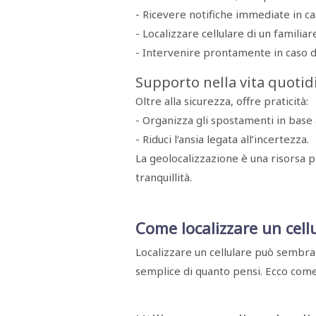
RASSEGNA
- Ricevere notifiche immediate in ca
STAMPA
- Localizzare cellulare di un familiar
STUDIO
VIRA
- Intervenire prontamente in caso 
SARCO
CANTINE
Supporto nella vita quotid
PAOLINI
STUDIO
Oltre alla sicurezza, offre praticità:
CULICCHIA
CNA
- Organizza gli spostamenti in base a
TRAPANI
- Riduci l’ansia legata all’incertezza.
STUDIO
EVOLUTO
La geolocalizzazione è una risorsa 
CDR
CAMPIONE
tranquillità.
TURNI
FARMACIE
SALUTE
E
Come localizzare un cell
BENESSERE
SE
NE
Localizzare un cellulare può sembrar
ISCRIVITI
SONO
ANDATI
semplice di quanto pensi. Ecco come
ALLA
NEWSLETTER