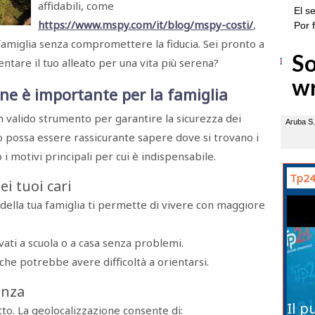
affidabili, come
https://www.mspy.com/it/blog/mspy-costi/
,
 famiglia senza compromettere la fiducia. Sei pronto a
ntare il tuo alleato per una vita più serena?
one è importante per la famiglia
 valido strumento per garantire la sicurezza dei
to possa essere rassicurante sapere dove si trovano i
i motivi principali per cui è indispensabile.
Tp24
i tuoi cari
ella tua famiglia ti permette di vivere con maggiore
rivati a scuola o a casa senza problemi.
che potrebbe avere difficoltà a orientarsi.
enza
Il p
tutto. La geolocalizzazione consente di: