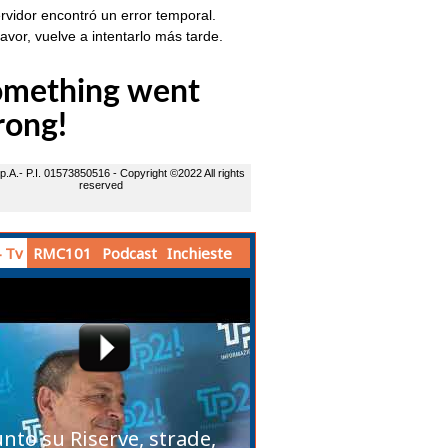
 Tv
RMC101
Podcast
Inchieste
unto su Riserve, strade,