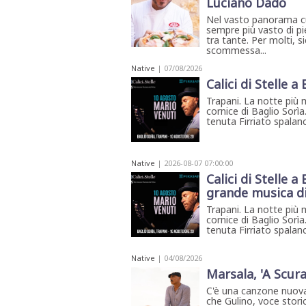
Luciano Dado
Nel vasto panorama cul
sempre più vasto di pi
tra tante. Per molti,
scommessa...
Native
| 07/08/2026
Calici di Stelle a
Trapani. La notte più 
cornice di Baglio Sorìa
tenuta Firriato spalanca
Native
| 2026-08-07 07:00:00
Calici di Stelle a
grande musica di 
Trapani. La notte più 
cornice di Baglio Sorìa
tenuta Firriato spalan
Native
| 04/08/2026
Marsala, 'A Scura
C'è una canzone nuova
che Gulino, voce storic