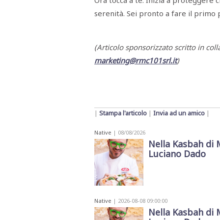
Ora tocca a te. Inizia a proteggere c
serenità. Sei pronto a fare il primo
(Articolo sponsorizzato scritto in col
marketing@rmc101srl.it
)
|
Stampa l'articolo
|
Invia ad un amico
|
Native
| 08/08/2026
Nella Kasbah di 
Luciano Dado
Native
| 2026-08-08 09:00:00
Nella Kasbah di 