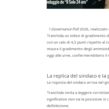
Menù
POLITICA
CRONACA
CORONAVIRUS
ECONOMIA
SPORT
CULTURA
SCUOLA
ANTIMAFIA
INCHIESTE
l
Governance Poll
2026, realizzato 
Sezioni
Tranchida un indice di gradimento del
con un calo di 4,5 punti rispetto al
EDITORIALI
misura il gradimento degli amminist
RUBRICHE
ISTITUZIONI
oggi alle urne, confermerebbero il s
CITTADINANZA
LETTERE
OPINIONI
VIDEO
La replica del sindaco e la 
EVENTI
La risposta del sindaco arriva nel g
PODCAST
NATIVE
Tranchida invita a leggere corretta
ANNUNCI
MOTORI
significativo non sia la posizione in 
&
DINTORNI
dell'elezione.
TROVOLAVORO