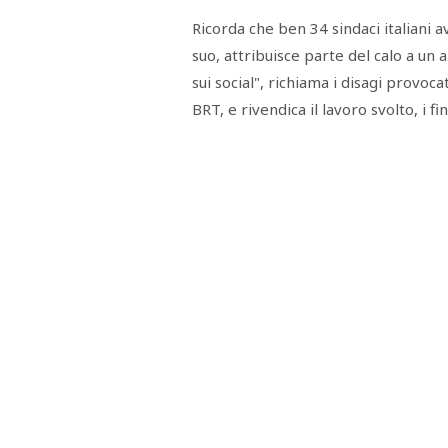
RASSEGNA
Ricorda che ben 34 sindaci italiani
STAMPA
STUDIO
suo, attribuisce parte del calo a un 
VIRA
sui social", richiama i disagi provoc
SARCO
CANTINE
BRT, e rivendica il lavoro svolto, i 
PAOLINI
STUDIO
CULICCHIA
CNA
TRAPANI
STUDIO
EVOLUTO
CDR
CAMPIONE
TURNI
FARMACIE
SALUTE
E
BENESSERE
SE
NE
ISCRIVITI
SONO
ANDATI
ALLA
NEWSLETTER