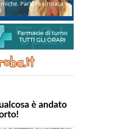
miche. Parla la sindaca
i