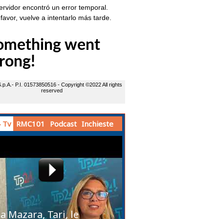
 Tv
RMC101
Podcast
Inchieste
a Mazara, Tari, le