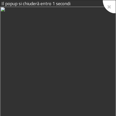
Il popup si chiuderà entro
1
secondi
07/08/2026
Home
Podcast
Il Volatore del 18 Maggio
2026