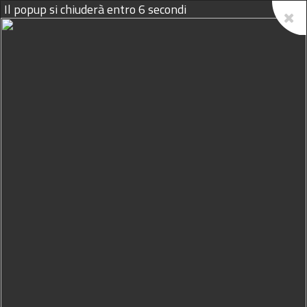
Il popup si chiuderà entro
6
secondi
08/08/2026
Home
Podcast
Il Volatore del 21 Maggio
2026