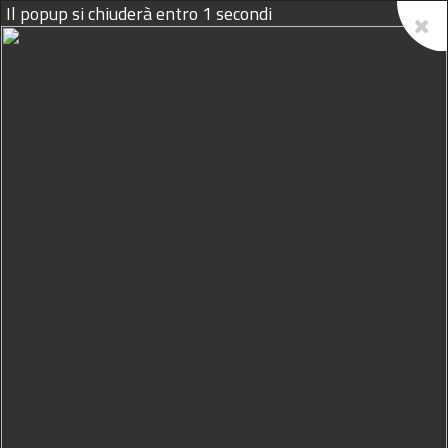
Il popup si chiuderà entro
1
secondi
08/08/2026
Home
Podcast
Il Volatore del 29 Maggio
2026