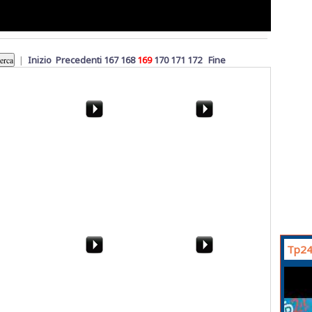
|
Inizio
Precedenti
167
168
169
170
171
172
Fine
"Le
"La settimana dei giochi
Marsala, 17 Novembre:
rali a
da tavolo". Che
i precari irrompono in
 c'
partecipazione...
Consiglio Comunale
Tp24
zione
Marsala. La protesta
Parla il legale del
arsala. 12
contro il radar di Perino
Vescovo di Trapani,