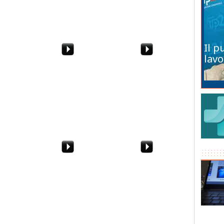
Miccich
Il p
lavo
: "Vi
Vittorio Sgarbi/2: "Non
7 Ottobre 2011 -
a
sono un coglione. A
Sciopero generale degli
 Giardino
Salemi non c'
studenti a Marsala.
Marsala"
Hanno le idee molto
chiare...
delle
"In Italia
"A casa car
si:
tezze per