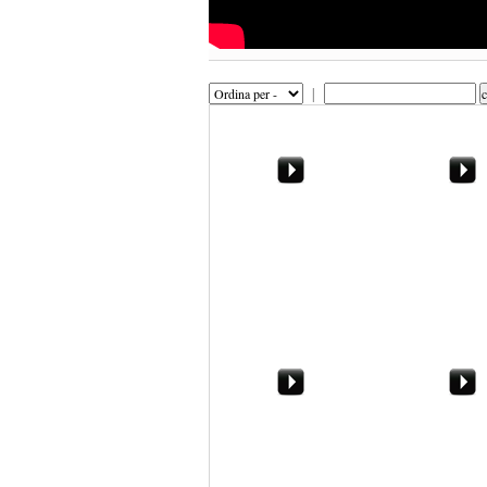
|
Congresso di Fli a
Nino Rosolia: 
Marsala. Dietro le
politiche cultu
quinte,
Marsala? Oggi
spettatori...assetati
Marsala. I dettagli
"Tigra". Opera
dell'Operazione Tigra
antidroga a M