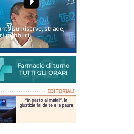
unto su Riserve, strade,
ri pubblici
EDITORIALI
“In pasto ai maiali”, la
giustizia fai da te e la paura