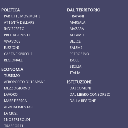
POLITICA
DAL TERRITORIO
PARTITI E MOVIMENTI
TRAPANI
ATTIVITÀ DELL'ARS
MARSALA
INDISCRETO
MAZARA
PROTAGONISTI
ALCAMO
VIVAVOCE
BELICE
ELEZIONI
SALEMI
CASTA E SPRECHI
PETROSINO
REGIONALE
ISOLE
SICILIA
ECONOMIA
ITALIA
TURISMO
ISTITUZIONI
AEROPORTO DI TRAPANI
MEZZOGIORNO
DAI COMUNI
LAVORO
DAL LIBERO CONSORZIO
MARE E PESCA
DALLA REGIONE
AGROALIMENTARE
LA CRISI
I NOSTRI SOLDI
TRASPORTI