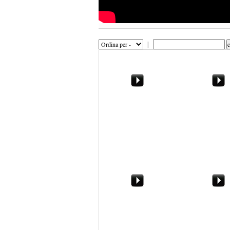
|
Congresso di Fli a
Nino Rosolia: 
Marsala. Dietro le
politiche cultu
quinte,
Marsala? Oggi
spettatori...assetati
Marsala. I dettagli
"Tigra". Opera
dell'Operazione Tigra
antidroga a M