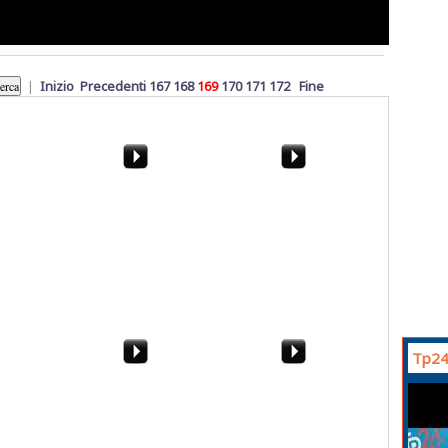
|
Inizio
Precedenti
167
168
169
170
171
172
Fine
"Le
"La settimana dei giochi
Marsala, 17 Novembre:
rali a
da tavolo". Che
i precari irrompono in
 c'
partecipazione...
Consiglio Comunale
Tp24
zione
Marsala. La protesta
Parla il legale del
arsala. 12
contro il radar di Perino
Vescovo di Trapani,