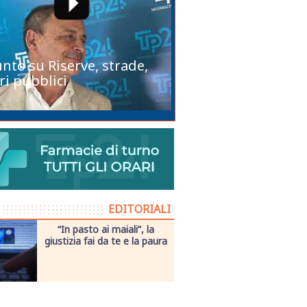
unto su Riserve, strade,
ri pubblici
EDITORIALI
“In pasto ai maiali”, la
giustizia fai da te e la paura