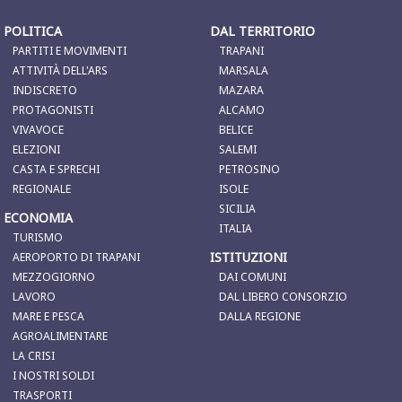
POLITICA
DAL TERRITORIO
PARTITI E MOVIMENTI
TRAPANI
ATTIVITÀ DELL'ARS
MARSALA
INDISCRETO
MAZARA
PROTAGONISTI
ALCAMO
VIVAVOCE
BELICE
ELEZIONI
SALEMI
CASTA E SPRECHI
PETROSINO
REGIONALE
ISOLE
SICILIA
ECONOMIA
ITALIA
TURISMO
ISTITUZIONI
AEROPORTO DI TRAPANI
MEZZOGIORNO
DAI COMUNI
LAVORO
DAL LIBERO CONSORZIO
MARE E PESCA
DALLA REGIONE
AGROALIMENTARE
LA CRISI
I NOSTRI SOLDI
TRASPORTI