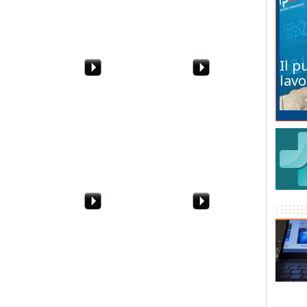
Miccich
Il p
lavo
: "Vi
Vittorio Sgarbi/2: "Non
7 Ottobre 2011 -
a
sono un coglione. A
Sciopero generale degli
 Giardino
Salemi non c'
studenti a Marsala.
Marsala"
Hanno le idee molto
chiare...
delle
"In Italia
"A casa car
si:
tezze per