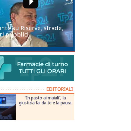
unto su Riserve, strade,
ri pubblici
EDITORIALI
“In pasto ai maiali”, la
giustizia fai da te e la paura