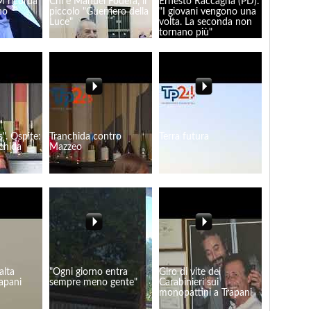
M ricorda
Chi è Manuel Foderà, il
Ernesto Raccagna (PD):
no
piccolo "Guerriero della
"I giovani vengono una
Luce"
volta. La seconda non
tornano più"
s". Ospite:
Tranchida contro
Terra futura
chida
Mazzeo
alta
"Ogni giorno entra
Giro di vite dei
apani
sempre meno gente"
Carabinieri sui
monopattini a Trapani