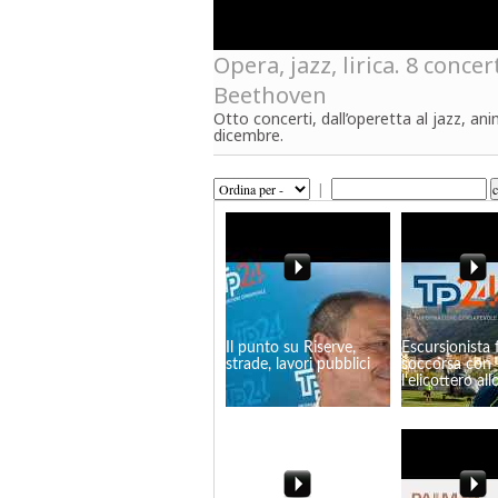
Opera, jazz, lirica. 8 conce
Beethoven
Otto concerti, dall’operetta al jazz, ani
dicembre.
|
Il punto su Riserve,
Escursionista f
strade, lavori pubblici
soccorsa con
l'elicottero al