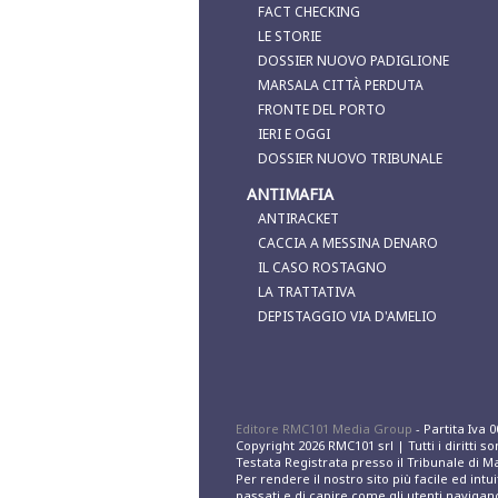
FACT CHECKING
LE STORIE
DOSSIER NUOVO PADIGLIONE
MARSALA CITTÀ PERDUTA
FRONTE DEL PORTO
IERI E OGGI
DOSSIER NUOVO TRIBUNALE
ANTIMAFIA
ANTIRACKET
CACCIA A MESSINA DENARO
IL CASO ROSTAGNO
LA TRATTATIVA
DEPISTAGGIO VIA D'AMELIO
Editore RMC101 Media Group
- Partita Iva 
Copyright 2026 RMC101 srl | Tutti i diritti s
Testata Registrata presso il Tribunale di M
Per rendere il nostro sito più facile ed intu
passati e di capire come gli utenti navigano