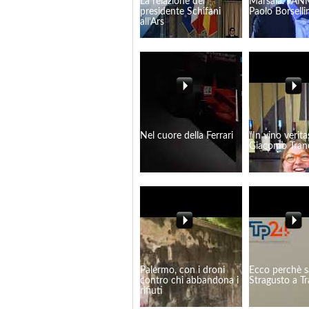
La relazione del
Marsala: l'AN
presidente Schifani
Paolo Borselli
all'Ars
Nel cuore della Ferrari
"In vino verita
Giacomo Tran
Palermo, con i droni
Ecco perchè s
contro chi abbandona i
Stragusto a Tr
rifiuti