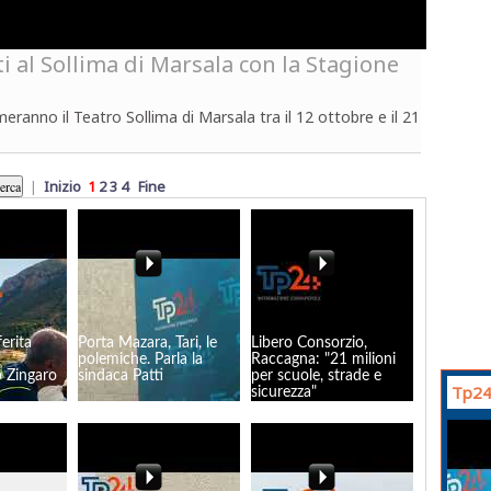
rti al Sollima di Marsala con la Stagione
meranno il Teatro Sollima di Marsala tra il 12 ottobre e il 21
|
Inizio
1
2
3
4
Fine
erita
Porta Mazara, Tari, le
Libero Consorzio,
polemiche. Parla la
Raccagna: "21 milioni
lo Zingaro
sindaca Patti
per scuole, strade e
Tp24
sicurezza"