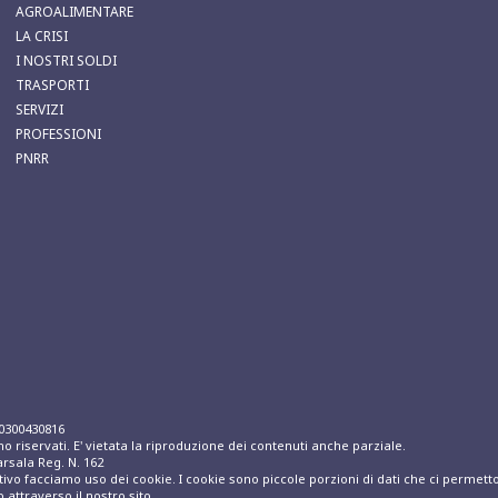
AGROALIMENTARE
LA CRISI
I NOSTRI SOLDI
TRASPORTI
SERVIZI
PROFESSIONI
PNRR
00300430816
ono riservati. E' vietata la riproduzione dei contenuti anche parziale.
arsala Reg. N. 162
itivo facciamo uso dei cookie. I cookie sono piccole porzioni di dati che ci permetto
 attraverso il nostro sito.