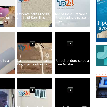
ta.
Lavorare nella Procura
Alle Saline di Trapani e
ata e un
che fu di Borsellino
Paceco adesso nascono
Il p
a morte
i fenicotteri
lavo
dito a
L'aeroporto di Trapani
Petrosino, duro colpo a
Birgi è più sostenibile
Cosa Nostra