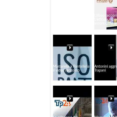
Mazara, l'ex assessore
Lilibeo raccon
Torrente all'attacco
L’edicola salv
amore oltre l
Mattarella a Pantelleria:
Antonini aggre
il video racconto
Trapani