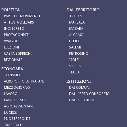
POLITICA
DAL TERRITORIO
PARTITI E MOVIMENTI
TRAPANI
ATTIVITÀ DELL'ARS
MARSALA
INDISCRETO
MAZARA
PROTAGONISTI
ALCAMO
VIVAVOCE
BELICE
ELEZIONI
SALEMI
CASTA E SPRECHI
PETROSINO
REGIONALE
ISOLE
SICILIA
ECONOMIA
ITALIA
TURISMO
ISTITUZIONI
AEROPORTO DI TRAPANI
MEZZOGIORNO
DAI COMUNI
LAVORO
DAL LIBERO CONSORZIO
MARE E PESCA
DALLA REGIONE
AGROALIMENTARE
LA CRISI
I NOSTRI SOLDI
TRASPORTI