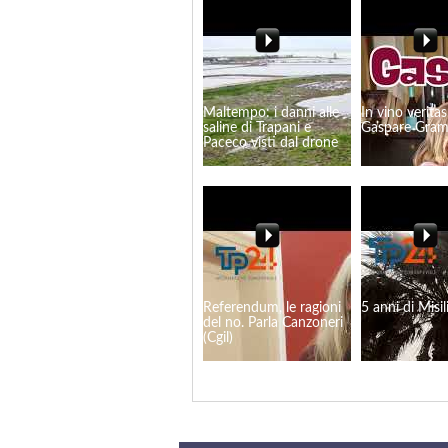
Maltempo: i danni alle
In vino veritas
saline di Trapani e
Gaspare Gra
Paceco visti dal drone
Referendum, le ragioni
5 anni di Misi
del no. Parla Canzoneri
(Cgil)