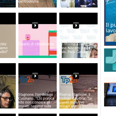
centrodestra
di genere”
Il p
lavo
hida:
Divario di cittadinanza
Le riforme a metà, il
biamo
caso Niscemi e non
dini"
solo. Parla Galvagno
ia,
Stagnone, l'ornitologo
Riserva Stagnone, il
Cusmano: "Chi pratica
biologo Cambria: "Le
kite non conosce gli
piante esclusive
impatti negativi sulla
minacciate
Riserva"
dall'antropizzazione"