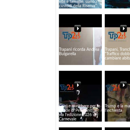
vite e famiglie, siano i
custodi della Riserva"
Trapani ricorda Andrea
Trapani, Tranc
Bulgarella
"Traffico dob
cambiare abitu
Carri e maschere per le
Trump e la maf
strade di Petrosino, al
l'inchiesta
via l'edizione 2026 del
Carnevale