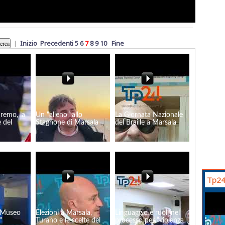
|
Inizio
Precedenti
5
6
7
8
9
10
Fine
nremo, la
Un "alieno" allo
La Giornata Nazionale
 del
Stagnone di Marsala
del Braille a Marsala
Tp24
 "Museo
Elezioni a Marsala,
Linguaggio e ruoli nel
"
Turano e le scelte del
processo per “violenza