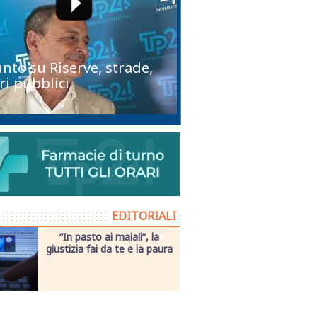
unto su Riserve, strade,
ri pubblici
EDITORIALI
“In pasto ai maiali”, la
giustizia fai da te e la paura