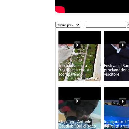
|
Triscina, la costa
Festival di Sa
fragilissima che sta
proclamazione
scomparendo
vincitore
Stagnone, Antonio
Inaugurato il
Gaudini: "Qui ci sono
dei relitti greci