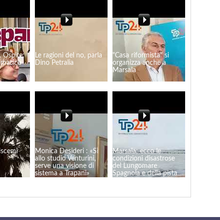
. Ospite:
Le ragioni del no, parla
"Casa riformista" si
mmatico
Dino Petralia
organizza anche a
Marsala
liscemi
Monica Desideri : «Sì
Marsala: ecco le
allo studio Venturini,
condizioni disastrose
serve una visione di
del Lungomare
sistema a Trapani»
Spagnola e della pista
ciclabile