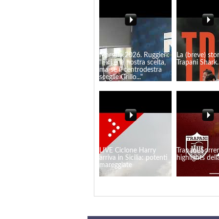
Marsala 2026. Ruggieri:
La (breve) stor
"Fici è la nostra scelta,
Trapani Shark.
ma se il centrodestra
sceglie Grillo..."
LIVE Ciclone Harry
Trapani-Sorren
arriva in Sicilia: potenti
highlights dell
mareggiate