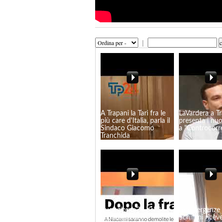
|
A Trapani la Tari fra le
LaVardera a T
più care d'Italia, parla il
presenta i nuo
Sindaco Giacomo
a "Controcorr
Tranchida
Buongiorno24 del 3
Le emergenze i
Febbraio 2026
Schifani riceve