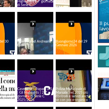
Highlights | 24ª giornata
MAXXI
di Serie C
Il p
lavo
del 30
Intervista ad Andreana
Buongiorno24 del 29
Patti
Gennaio 2026
 del 27
Casertana - Trapani 0-1
Polizia Municipale di
| Gli Highlights | 23ª
Marsala: nel 2025 più
giornata di Serie C
controlli e servizi anche
2025/2026
se con poco organico