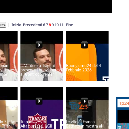
|
Inizio
Precedenti
6
7
8
9
10
11
Fine
rapani
LaVardera a Trapani
Buongiorno24 del 4
vi ingressi
presenta i nuovi ingressi
Febbraio 2026
ente"
a "Controcorrente"
Tp24
n Sicilia:
Trapani - Team
Le vite di Franco
 Tajani
Altamura 0-1 | Gli
Battiato in mostra al