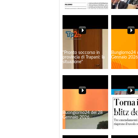
"Pronto soccorso in
Bungiorno24 
provincia di Trapani: la
Gennaio 2026
situazione"
Buongiorno24 del 28
Buongiorno24
Gennaio 2026
Gennaio 2026