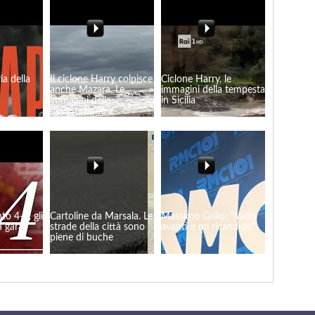
ia della
Il ciclone Harry colpisce
Ciclone Harry, le
anche Mazara. Le
immagini della tempesta
immagini della
in Sicilia
devastazione a
Tonnarella
to 4-0, gli
Cartoline da Marsala. Le
Massimo Grillo: “Vado
a gara
strade della città sono
avanti e mi ricandido“
piene di buche