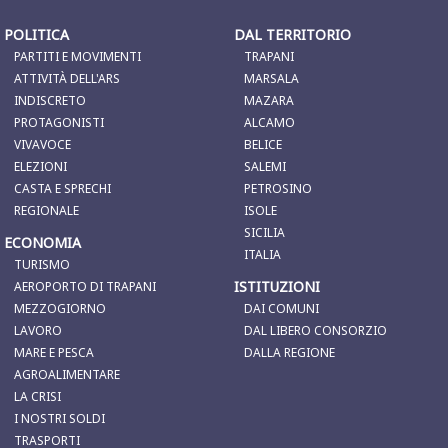
POLITICA
DAL TERRITORIO
PARTITI E MOVIMENTI
TRAPANI
ATTIVITÀ DELL'ARS
MARSALA
INDISCRETO
MAZARA
PROTAGONISTI
ALCAMO
VIVAVOCE
BELICE
ELEZIONI
SALEMI
CASTA E SPRECHI
PETROSINO
REGIONALE
ISOLE
SICILIA
ECONOMIA
ITALIA
TURISMO
ISTITUZIONI
AEROPORTO DI TRAPANI
MEZZOGIORNO
DAI COMUNI
LAVORO
DAL LIBERO CONSORZIO
MARE E PESCA
DALLA REGIONE
AGROALIMENTARE
LA CRISI
I NOSTRI SOLDI
TRASPORTI