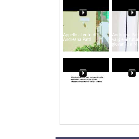
Appello al voto di
Andreana Patt
Andreana Patti
valigie: il futu
giovani è a Ma
Giulia Adamo Sindaco.
Marsala, Linda
L'esperienza che fa la
"Edifici scolast
differenza
Riapriamo insi
spazi della co