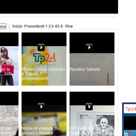
|
Inizio
Precedenti
1
2
3
4
5
6
Fine
apo la
Movida senza controllo
Paradiso Salvato
.. dalla
a Trapani, i
provvedimenti
Tp24
ti alla
Notte di violenza tra
38° Parallelo: Giuseppe
 Saline di
giovani a Mazara
Prode fa il bilancio della