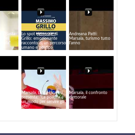
i: "Basta
Lo spot elettorale di
Andreana Patti:
ro dei
Grillo: emozionante
Marsala, turismo tutto
rsala"
racconto di un percorso
l’anno
umano e politico
 Licari:
Marsala, Linda Licari si
Marsala, il confronto
ici chiusi.
presenta: "La politica è
elettorale
eme gli
un modo per servire gli
munità!"
altri"