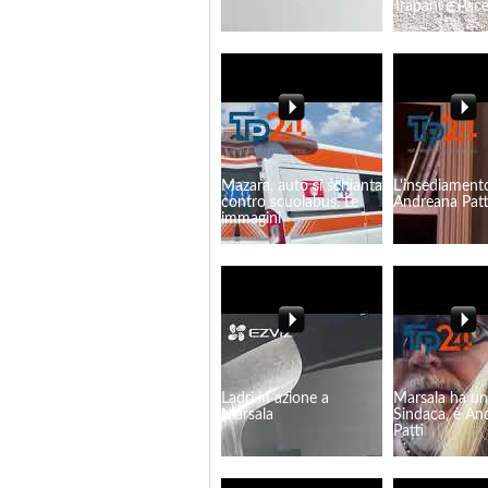
Trapani e Pac
Mazara, auto si schianta
L'insediament
contro scuolabus. Le
Andreana Patt
immagini
Ladri in azione a
Marsala ha u
Marsala
Sindaca, è An
Patti