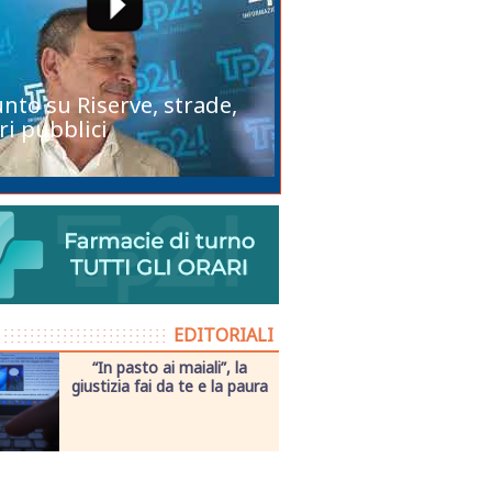
unto su Riserve, strade,
ri pubblici
EDITORIALI
“In pasto ai maiali”, la
giustizia fai da te e la paura