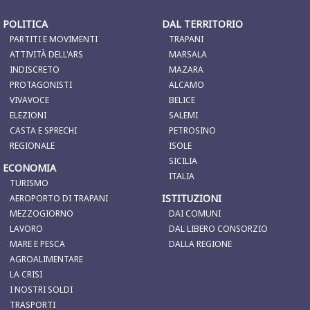
POLITICA
DAL TERRITORIO
PARTITI E MOVIMENTI
TRAPANI
ATTIVITÀ DELL'ARS
MARSALA
INDISCRETO
MAZARA
PROTAGONISTI
ALCAMO
VIVAVOCE
BELICE
ELEZIONI
SALEMI
CASTA E SPRECHI
PETROSINO
REGIONALE
ISOLE
SICILIA
ECONOMIA
ITALIA
TURISMO
ISTITUZIONI
AEROPORTO DI TRAPANI
MEZZOGIORNO
DAI COMUNI
LAVORO
DAL LIBERO CONSORZIO
MARE E PESCA
DALLA REGIONE
AGROALIMENTARE
LA CRISI
I NOSTRI SOLDI
TRASPORTI