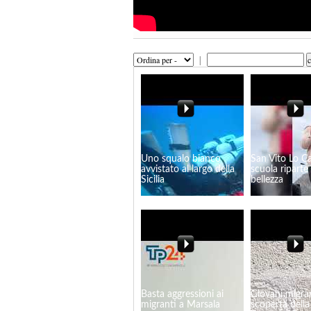
|
Uno squalo bianco
San Vito Lo C
avvistato al largo della
scuola riparte .
Sicilia
bellezza
Basta aggressioni ai
Giovani migran
migranti a Marsala
scoperta della