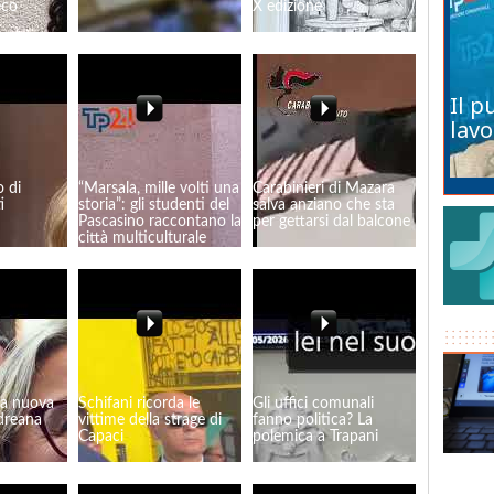
eco
X edizione
Il p
lavo
o di
“Marsala, mille volti una
Carabinieri di Mazara
i
storia”: gli studenti del
salva anziano che sta
Pascasino raccontano la
per gettarsi dal balcone
città multiculturale
na nuova
Schifani ricorda le
Gli uffici comunali
dreana
vittime della strage di
fanno politica? La
Capaci
polemica a Trapani