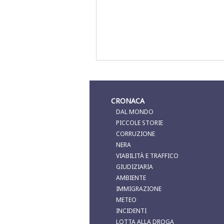
Cani randagi,
La Sigel Marsa
Castelvetrano a Rai 2
Amabilina. Inte
presidente M
Alloro
CRONACA
DAL MONDO
PICCOLE STORIE
CORRUZIONE
NERA
VIABILITÀ E TRAFFICO
GIUDIZIARIA
AMBIENTE
IMMIGRAZIONE
METEO
INCIDENTI
LOTTA ALLA DROGA