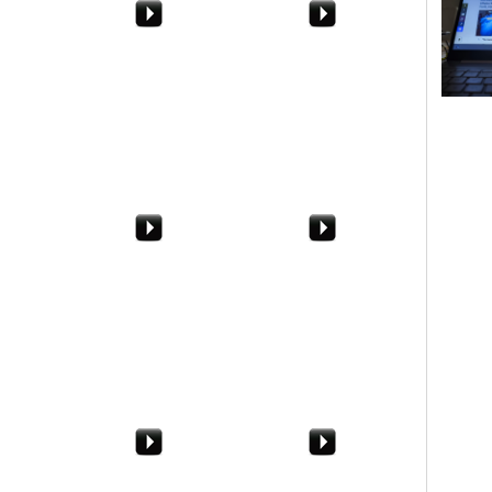
avera.
Immaginate di avere
Il Sole di Primavera.
no
un'impresa a
Nell'Agroericino
Castelvetrano...
ado alle
La rocambolesca
La vittoria del Trapani a
sconfitta del Trapani in
La Spezia
casa col Bari