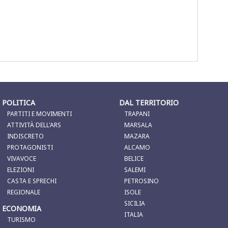
la ad
Latina - Trapani 0 a 1.
Sintesi Trapani-Siena 0-
rvista al
La sintesi
2, 28^ giornata SerieB
assimo
POLITICA
DAL TERRITORIO
PARTITI E MOVIMENTI
TRAPANI
ATTIVITÀ DELL'ARS
MARSALA
INDISCRETO
MAZARA
PROTAGONISTI
ALCAMO
VIVAVOCE
BELICE
ELEZIONI
SALEMI
CASTA E SPRECHI
PETROSINO
REGIONALE
ISOLE
SICILIA
ECONOMIA
ITALIA
TURISMO