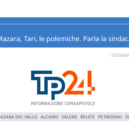
azara, Tari, le polemiche. Parla la sindac
|
Chi Siamo
AZARA DEL VALLO
ALCAMO
SALEMI
BELICE
PETROSINO
I