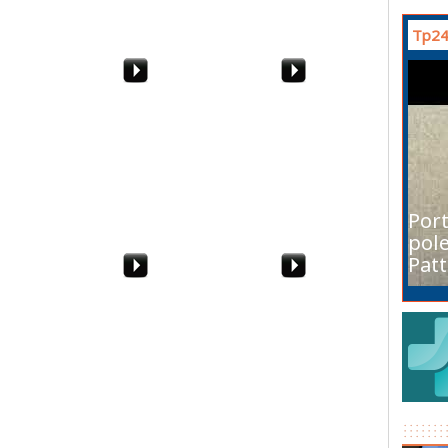
Tp24
cambia
Il Trapani batte la
Sintesi Avellino-Trapani
Ternana 2-1. La sintesi
3-3, 39^ giornata
SerieB
Port
pole
Patt
 Lanciano-
Sotto la casa del
Processo Rostagno. Le
torturatore di cani
conclusioni
dell'avvocato Rando
(Libera)