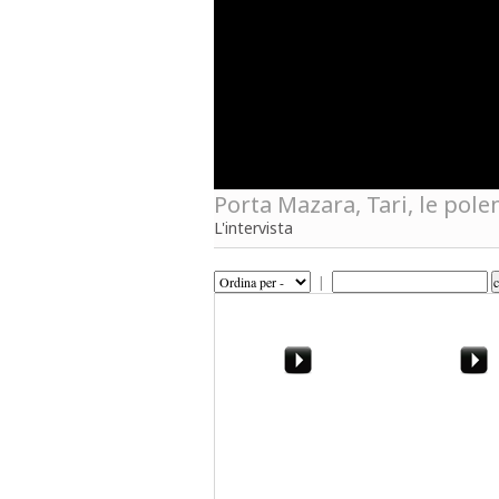
Porta Mazara, Tari, le pole
L'intervista
|
0:11 / 3:50 La bomba
JAKA - C'è nu 
ambientale a
(Official Vide
Campobello di Mazara