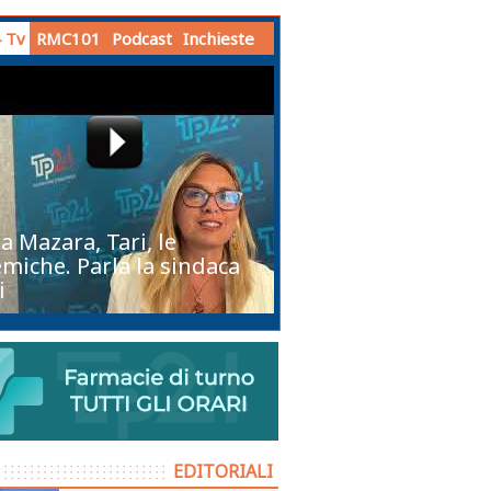
 Tv
RMC101
Podcast
Inchieste
a Mazara, Tari, le
miche. Parla la sindaca
i
EDITORIALI