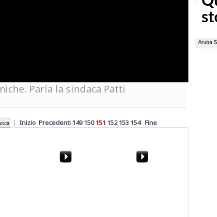
miche. Parla la sindaca Patti
|
Inizio
Precedenti
149
150
151
152
153
154
Fine
jardinu -
Mazara, mezzi e
Marsala, le immagini del
o - 2014)
dipendenti comunali
raid punitivo. "Nessuna
usati per i comizi di
guerra tra bande in
Cristaldi
città"