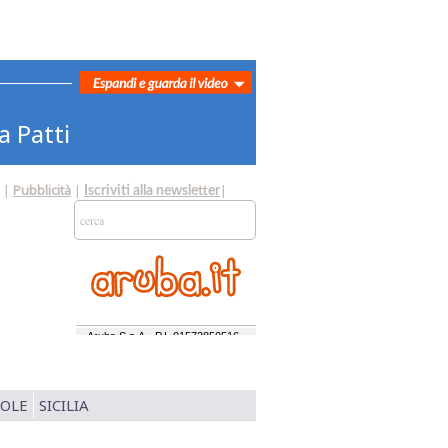
a Patti
|
Pubblicità
|
|
Iscriviti alla newsletter
SOLE
SICILIA