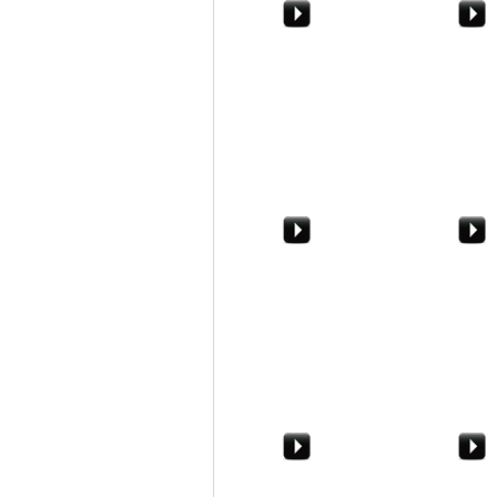
Caso Despar. Tensione
Il sole di prim
alle stelle
Nell'Agroerici
Contributi alle società
Marsala. Degr
sportive. S.o.s. Marsala
Due Rocche
incontra l'assessore Lo
Curto