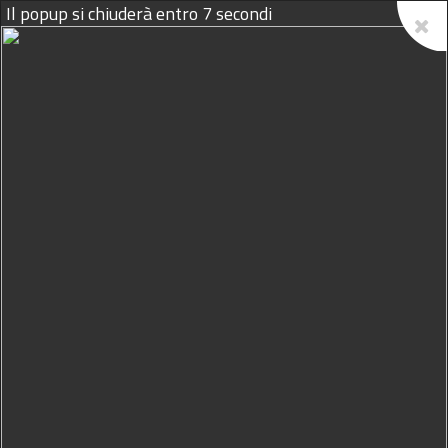
Il popup si chiuderà entro
6
secondi
09/08/2026
Mafia, il colpo al clan Agate. E
l'amministratore giudiziario