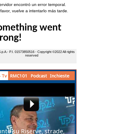
 Tv
RMC101
Podcast
Inchieste
unto su Riserve, strade,