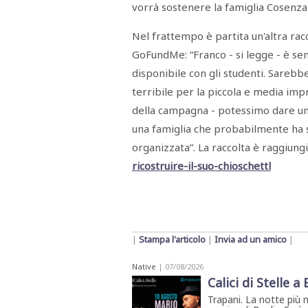
vorrà sostenere la famiglia Cosenza
STAMPA
STUDIO
VIRA
Nel frattempo è partita un'altra racc
SARCO
GoFundMe: “Franco - si legge - è sem
CANTINE
PAOLINI
disponibile con gli studenti. Sarebb
STUDIO
CULICCHIA
terribile per la piccola e media imp
CNA
TRAPANI
della campagna - potessimo dare un 
STUDIO
una famiglia che probabilmente ha s
EVOLUTO
CDR
organizzata”. La raccolta è raggiungi
CAMPIONE
ricostruire-il-suo-chioschettl
TURNI
FARMACIE
SALUTE
E
BENESSERE
SE
NE
ISCRIVITI
SONO
|
Stampa l'articolo
|
Invia ad un amico
|
ANDATI
ALLA
Native
| 07/08/2026
NEWSLETTER
Calici di Stelle a
Trapani. La notte più 