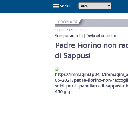
×
Sezioni
CRONACA
11/05/2021 15:11:00
Stampa l'articolo
|
Invia ad un amico
|
Padre Fiorino non rac
di Sappusi
Temi
Caldi
NOI
CAOS
CAOS
CARTOLINA
CICLONE
GAZA
GIBELLINA
IL
IL
IN
LA
LA
MAFIA
MARSALA
REFERENDUM
SCANDALO
SINDACA
VINITALY
E
SHARK
TRAPANI
DA
HARRY
CAPITALE
PONTE
RE
VINO
GRANDE
RETE
A
2026
SULLA
REFERTI
PATTI
2026
IL
CALCIO
MARSALA
SULLO
DI
VERITAS
SETE
DI
PETROSINO
GIUSTIZIA
PNRR
STRETTO
TRAPANI
MESSINA
DENARO