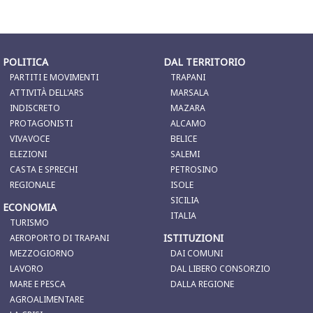
POLITICA
DAL TERRITORIO
PARTITI E MOVIMENTI
TRAPANI
ATTIVITÀ DELL'ARS
MARSALA
INDISCRETO
MAZARA
PROTAGONISTI
ALCAMO
VIVAVOCE
BELICE
ELEZIONI
SALEMI
CASTA E SPRECHI
PETROSINO
REGIONALE
ISOLE
SICILIA
ECONOMIA
ITALIA
TURISMO
ISTITUZIONI
AEROPORTO DI TRAPANI
MEZZOGIORNO
DAI COMUNI
LAVORO
DAL LIBERO CONSORZIO
MARE E PESCA
DALLA REGIONE
AGROALIMENTARE