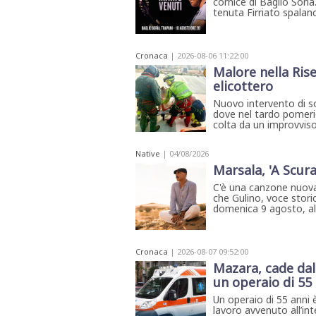
cornice di Baglio Sorìa
tenuta Firriato spalanca
Cronaca
| 2026-08-06 11:22:00
Malore nella Rise
elicottero
Nuovo intervento di so
dove nel tardo pomerig
colta da un improvviso
Native
| 04/08/2026
Marsala, 'A Scura
C'è una canzone nuova
che Gulino, voce storic
domenica 9 agosto, all'
Cronaca
| 2026-08-07 09:52:00
Mazara, cade dal
un operaio di 55
Un operaio di 55 anni è
lavoro avvenuto all’int