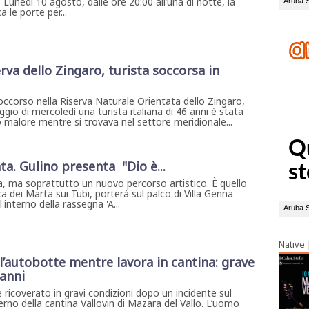
. Lunedì 10 agosto, dalle ore 20:00 all’una di notte, la
 le porte per...
rva dello Zingaro, turista soccorsa in
ccorso nella Riserva Naturale Orientata dello Zingaro,
gio di mercoledì una turista italiana di 46 anni è stata
 malore mentre si trovava nel settore meridionale...
ta. Gulino presenta "Dio è...
, ma soprattutto un nuovo percorso artistico. È quello
a dei Marta sui Tubi, porterà sul palco di Villa Genna
interno della rassegna 'A...
Native
l’autobotte mentre lavora in cantina: grave
 anni
 ricoverato in gravi condizioni dopo un incidente sul
erno della cantina Vallovin di Mazara del Vallo. L’uomo