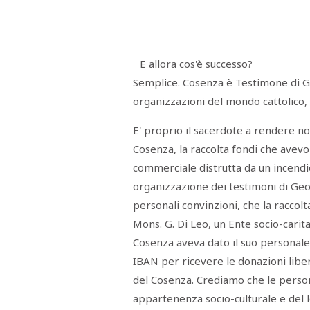
Menù
POLITICA
CRONACA
CORONAVIRUS
ECONOMIA
SPORT
CULTURA
SCUOLA
ANTIMAFIA
INCHIESTE
E allora cos'è successo?
Semplice. Cosenza è Testimone di Ge
Sezioni
organizzazioni del mondo cattolico, 
EDITORIALI
RUBRICHE
E' proprio il sacerdote a rendere not
ISTITUZIONI
Cosenza, la raccolta fondi che avevo 
CITTADINANZA
commerciale distrutta da un incendi
LETTERE
OPINIONI
organizzazione dei testimoni di Ge
VIDEO
personali convinzioni, che la raccol
EVENTI
PODCAST
Mons. G. Di Leo, un Ente socio-caritat
NATIVE
Cosenza aveva dato il suo personale 
ANNUNCI
IBAN per ricevere le donazioni libera
MOTORI
&
del Cosenza. Crediamo che le person
DINTORNI
TROVOLAVORO
appartenenza socio-culturale e del 
RASSEGNA