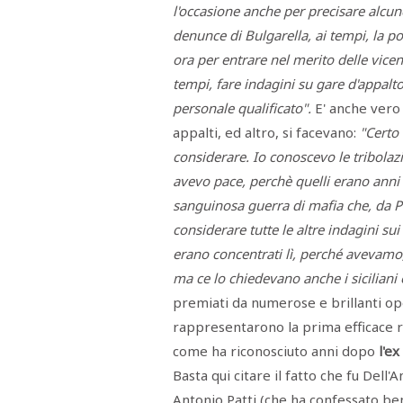
l'occasione anche per precisare alcun
denunce di Bulgarella, ai tempi, la po
ora per entrare nel merito delle vic
tempi, fare indagini su gare d'appalto
personale qualificato".
E' anche vero 
appalti, ed altro, si facevano:
"Certo
considerare. Io conoscevo le tribolaz
avevo pace, perchè quelli erano anni t
sanguinosa guerra di mafia che, da P
considerare tutte le altre indagini sui 
erano concentrati lì, perché avevamo
ma ce lo chiedevano anche i siciliani 
premiati da numerose e brillanti ope
rappresentarono la prima efficace ris
come ha riconosciuto anni dopo
l'e
Basta qui citare il fatto che fu Dell'
Antonio Patti (che ha confessato ben