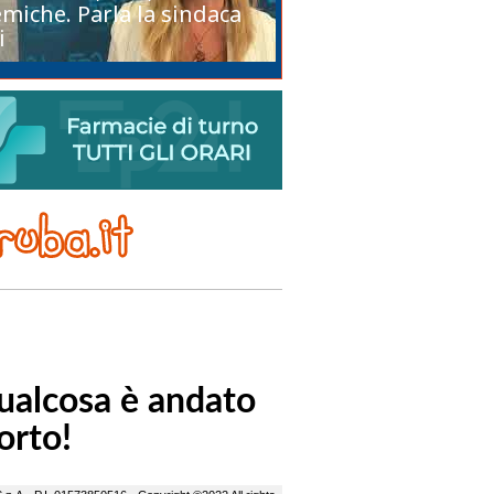
miche. Parla la sindaca
i