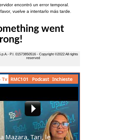
 Tv
RMC101
Podcast
Inchieste
a Mazara, Tari, le