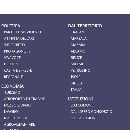
POLITICA
DAL TERRITORIO
PARTITI E MOVIMENTI
TRAPANI
ATTIVITÀ DELL'ARS
MARSALA
INDISCRETO
MAZARA
PROTAGONISTI
ALCAMO
VIVAVOCE
BELICE
ELEZIONI
SALEMI
CASTA E SPRECHI
PETROSINO
REGIONALE
ISOLE
SICILIA
ECONOMIA
ITALIA
TURISMO
ISTITUZIONI
AEROPORTO DI TRAPANI
MEZZOGIORNO
DAI COMUNI
LAVORO
DAL LIBERO CONSORZIO
MARE E PESCA
DALLA REGIONE
AGROALIMENTARE