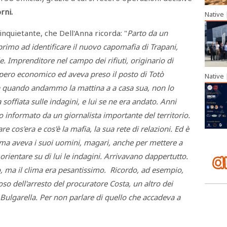
orni.
Native
 inquietante, che Dell'Anna ricorda: "
Parto da un
 primo ad identificare il nuovo capomafia di Trapani,
. Imprenditore nel campo dei rifiuti, originario di
mpero economico ed aveva preso il posto di Totò
Native
quando andammo la mattina a a casa sua, non lo
ffiata sulle indagini, e lui se ne era andato. Anni
o informato da un giornalista importante del territorio.
 cos'era e cos'è la mafia, la sua rete di relazioni. Ed è
ma aveva i suoi uomini, magari, anche per mettere a
orientare su di lui le indagini. Arrivavano dappertutto.
 ma il clima era pesantissimo. Ricordo, ad esempio,
so dell'arresto del procuratore Costa, un altro dei
Bulgarella. Per non parlare di quello che accadeva a