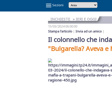
×
Sezioni
INCHIESTE
» IERI E OGGI
15/03/2024 06:00:00
Stampa l'articolo
|
Invia ad un amico
|
Il colonnello che ind
"Bulgarella? Aveva e 
Temi
Caldi
NOI
CAOS
CAOS
CARTOLINA
CICLONE
GAZA
GIBELLINA
IL
IL
IN
LA
LA
MAFIA
MARSALA
REFERENDUM
SCANDALO
SINDACA
VINITALY
E
SHARK
TRAPANI
DA
HARRY
CAPITALE
PONTE
RE
VINO
GRANDE
RETE
A
2026
SULLA
REFERTI
PATTI
2026
IL
CALCIO
MARSALA
SULLO
DI
VERITAS
SETE
DI
PETROSINO
GIUSTIZIA
PNRR
STRETTO
TRAPANI
MESSINA
DENARO