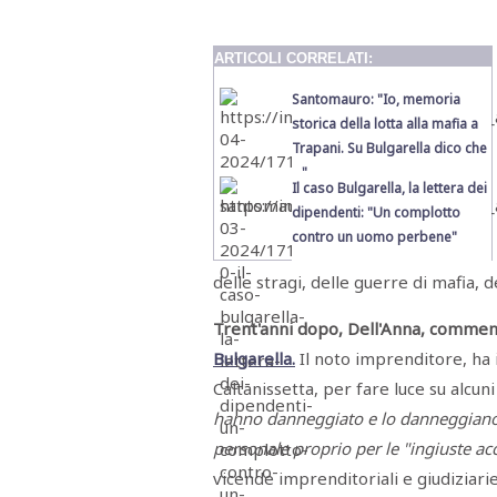
Menù
POLITICA
CRONACA
CORONAVIRUS
ECONOMIA
SPORT
CULTURA
SCUOLA
ANTIMAFIA
INCHIESTE
ARTICOLI CORRELATI:
Santomauro: "Io, memoria
storica della lotta alla mafia a
Sezioni
Trapani. Su Bulgarella dico che
..."
EDITORIALI
Il caso Bulgarella, la lettera dei
RUBRICHE
dipendenti: "Un complotto
ISTITUZIONI
contro un uomo perbene"
CITTADINANZA
LETTERE
delle stragi, delle guerre di mafia, de
OPINIONI
VIDEO
Trent'anni dopo, Dell'Anna, comme
EVENTI
PODCAST
Bulgarella.
Il noto imprenditore, ha 
NATIVE
Caltanissetta, per fare luce su alcuni
ANNUNCI
hanno danneggiato e lo danneggiano 
MOTORI
&
personale proprio per le "ingiuste ac
DINTORNI
TROVOLAVORO
vicende imprenditoriali e giudiziarie
RASSEGNA