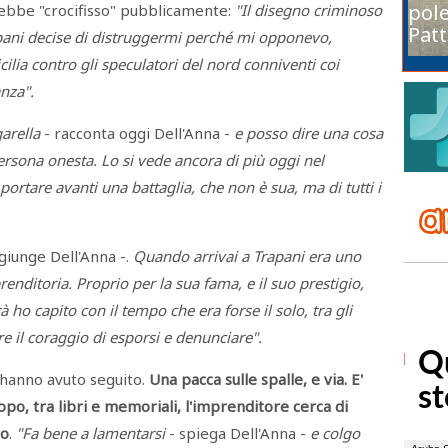
pole
vrebbe "crocifisso" pubblicamente:
"Il disegno criminoso
Patt
apani decise di distruggermi perché mi opponevo,
ilia contro gli speculatori del nord conniventi coi
anza".
garella
- racconta oggi Dell'Anna -
e posso dire una cosa
ersona onesta. Lo si vede ancora di più oggi nel
portare avanti una battaglia, che non è sua, ma di tutti i
giunge Dell'Anna -.
Quando arrivai a Trapani era uno
enditoria. Proprio per la sua fama, e il suo prestigio,
à ho capito con il tempo che era forse il solo, tra gli
re il coraggio di esporsi e denunciare".
 hanno avuto seguito.
Una pacca sulle spalle, e via. E'
po, tra libri e memoriali, l'imprenditore cerca di
to
.
"Fa bene a lamentarsi
- spiega Dell'Anna -
e colgo