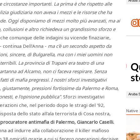
e circostanze importanti. La prima è che rispetto alle
lizia giudiziaria non aveva i mezzi e le risorse che ha
ende. Oggi disponiamo di mezzi molto più avanzati, ma ai
, collusioni e altro richiedeva un grandissimo sforzo e
che comunque delle indagini su vicende finaziarie,
- continua Dell'Anna -
ma c'è un secondo aspetto da
ioni, sincere, di Bulgarella, ma con i miei uomini non
erribili. La provincia di Trapani era teatro di una
artanna ad Alcamo, non ci faceva respirare. Senza
fatti di mafia pregressi. I nostri sforzi investigativi
, giustamente, pressioni fortissime da Palermo e Roma,
onesti, e l'opinione pubblica"
. Sforzi investigativi
razioni che, nel periodo dopo le stragi del '92,
Native
posta dello stato all'ala terrorista di Cosa nostra,
x procuratore antimafia di Palermo, Giancarlo Caselli.
Anna ad indurre alla collaborazione il killer mafioso
 38 omicidi) grazie a cui si fecero operazioni decisive