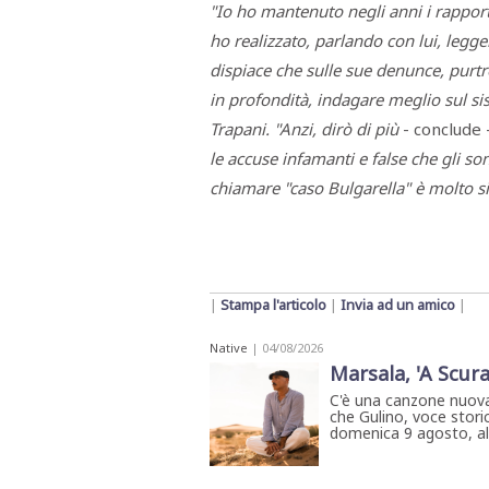
"Io ho mantenuto negli anni i rapport
ho realizzato, parlando con lui, legg
dispiace che sulle sue denunce, purt
in profondità, indagare meglio sul si
Trapani. "Anzi, dirò di più
- conclude 
le accuse infamanti e false che gli s
chiamare "caso Bulgarella" è molto si
|
Stampa l'articolo
|
Invia ad un amico
|
Native
| 04/08/2026
Marsala, 'A Scura
C'è una canzone nuova
che Gulino, voce storic
domenica 9 agosto, all'