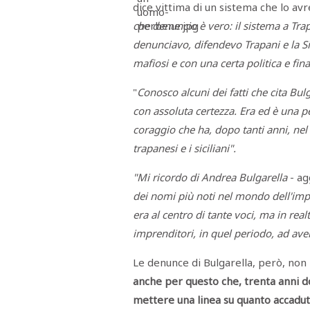
dice vittima di un sistema che lo a
STAMPA
STUDIO
che denuncio è vero: il sistema a Tr
VIRA
SARCO
denunciavo, difendevo Trapani e la Sic
CANTINE
mafiosi e con una certa politica e fin
PAOLINI
STUDIO
CULICCHIA
"
Conosco alcuni dei fatti che cita Bul
CNA
TRAPANI
con assoluta certezza. Era ed è una p
STUDIO
coraggio che ha, dopo tanti anni, nel 
EVOLUTO
CDR
trapanesi e i siciliani".
CAMPIONE
TURNI
FARMACIE
"Mi ricordo di Andrea Bulgarella
- ag
SALUTE
dei nomi più noti nel mondo dell'impr
E
BENESSERE
era al centro di tante voci, ma in realt
SE
NE
imprenditori, in quel periodo, ad ave
ISCRIVITI
SONO
ANDATI
ALLA
Le denunce di Bulgarella, però, non
NEWSLETTER
anche per questo che, trenta anni do
mettere una linea su quanto accadu