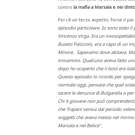
contro
la mafia a Marsala e nei dint
Poi c'è un terzo aspetto, forse il più
episodio particolare. Io sono stato il
Vincenzo Virga. Era un insosopettabile
Buseto Palizzolo, era a capo di un i
Minore. Sapevamo dove abitava. Ma 
trovammo. Qualcuno aveva fatto una so
dopo ho scoperto che il boss era stat
Questo episodio lo ricordo per spiegare
normale oggi, pensare che quel siste
tacere le denunce di Bulgarella o per 
Chi è giovane non può comprenderlo,
che Trapani veniva dal periodo veleno
soggetti che aveva messo nel mirino 
Marsala e nel Belice".