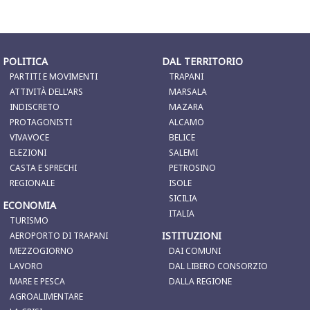
POLITICA
DAL TERRITORIO
PARTITI E MOVIMENTI
TRAPANI
ATTIVITÀ DELL'ARS
MARSALA
INDISCRETO
MAZARA
PROTAGONISTI
ALCAMO
VIVAVOCE
BELICE
ELEZIONI
SALEMI
CASTA E SPRECHI
PETROSINO
REGIONALE
ISOLE
SICILIA
ECONOMIA
ITALIA
TURISMO
ISTITUZIONI
AEROPORTO DI TRAPANI
MEZZOGIORNO
DAI COMUNI
LAVORO
DAL LIBERO CONSORZIO
MARE E PESCA
DALLA REGIONE
AGROALIMENTARE