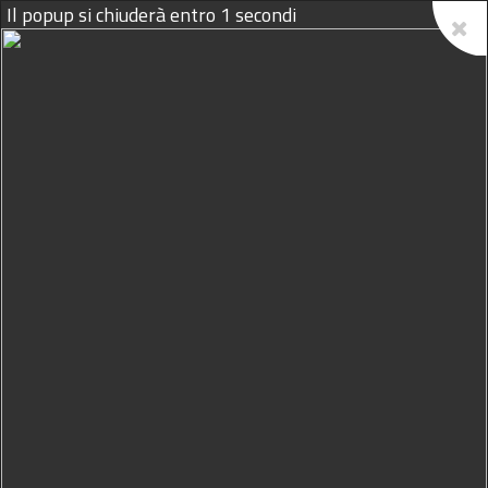
10/08/2026
Marsala, addio a
Gioacchino
Angelo