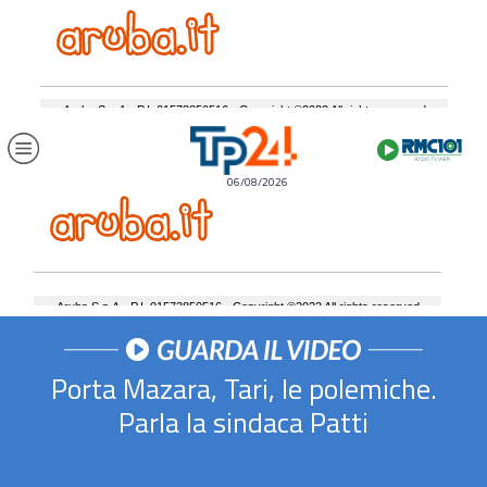
06/08/2026
Porta Mazara, Tari, le polemiche.
Parla la sindaca Patti