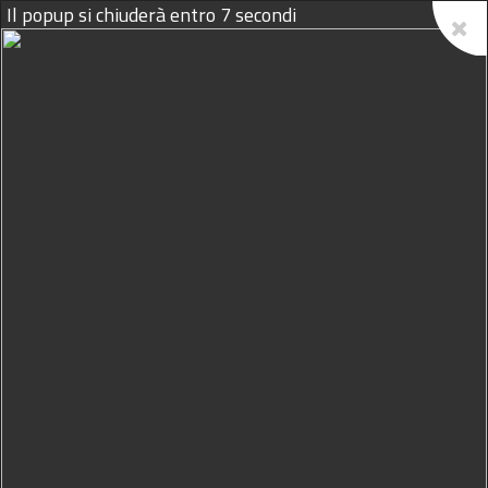
Il popup si chiuderà entro
6
secondi
09/08/2026
La finale dello Zecchino d'Oro.
Trapani e Marsala fanno il tifo