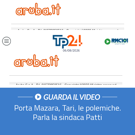
06/08/2026
Porta Mazara, Tari, le polemiche.
Parla la sindaca Patti