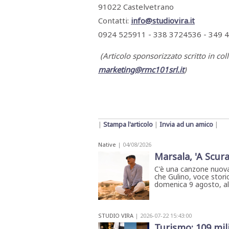
91022 Castelvetrano
Contatti:
info@studiovira.it
0924 525911 - 338 3724536 - 349
(Articolo sponsorizzato scritto in col
marketing@rmc101srl.it
)
|
Stampa l'articolo
|
Invia ad un amico
|
Native
| 04/08/2026
Marsala, 'A Scura
C'è una canzone nuova
che Gulino, voce storic
domenica 9 agosto, all'
STUDIO VIRA
| 2026-07-22 15:43:00
Turismo: 109 mili