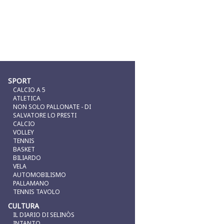
SPORT
CALCIO A 5
ATLETICA
NON SOLO PALLONATE - DI
SALVATORE LO PRESTI
CALCIO
VOLLEY
TENNIS
BASKET
BILIARDO
VELA
AUTOMOBILISMO
PALLAMANO
TENNIS TAVOLO
CULTURA
IL DIARIO DI SELINÒS
INTANTO