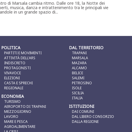
ntro di Marsala cambia ritmo. Dalle ore 18, la Notte dei
erti, musica, danza e intrattenimento tra le principali vie
ndole in un grande spazio di...
POLITICA
DAL TERRITORIO
PARTITI E MOVIMENTI
TRAPANI
ATTIVITÀ DELL'ARS
MARSALA
INDISCRETO
MAZARA
PROTAGONISTI
ALCAMO
VIVAVOCE
BELICE
ELEZIONI
SALEMI
CASTA E SPRECHI
PETROSINO
REGIONALE
ISOLE
SICILIA
ECONOMIA
ITALIA
TURISMO
ISTITUZIONI
AEROPORTO DI TRAPANI
MEZZOGIORNO
DAI COMUNI
LAVORO
DAL LIBERO CONSORZIO
MARE E PESCA
DALLA REGIONE
AGROALIMENTARE
LA CRISI