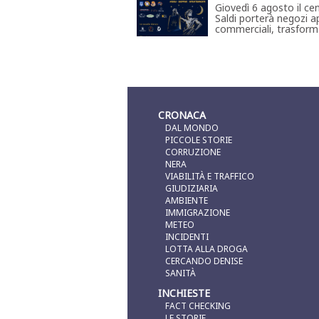
Giovedì 6 agosto il ce
Saldi porterà negozi ap
commerciali, trasforma
CRONACA
DAL MONDO
PICCOLE STORIE
CORRUZIONE
NERA
VIABILITÀ E TRAFFICO
GIUDIZIARIA
AMBIENTE
IMMIGRAZIONE
METEO
INCIDENTI
LOTTA ALLA DROGA
CERCANDO DENISE
SANITÀ
INCHIESTE
FACT CHECKING
LE STORIE