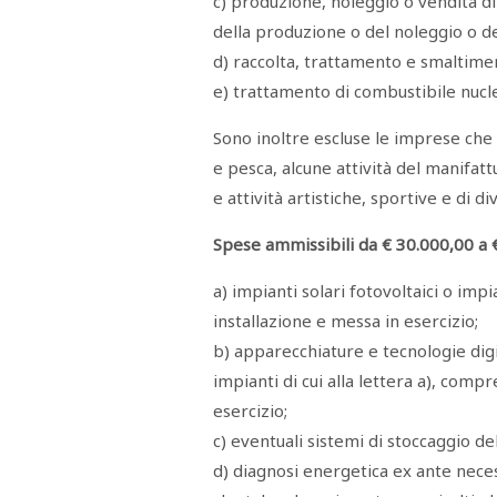
c) produzione, noleggio o vendita di
STAMPA
della produzione o del noleggio o de
STUDIO
VIRA
d) raccolta, trattamento e smaltiment
SARCO
CANTINE
e) trattamento di combustibile nucl
PAOLINI
STUDIO
Sono inoltre escluse le imprese che o
CULICCHIA
CNA
e pesca, alcune attività del manifa
TRAPANI
STUDIO
e attività artistiche, sportive e di d
EVOLUTO
CDR
Spese ammissibili da € 30.000,00 a 
CAMPIONE
TURNI
FARMACIE
a) impianti solari fotovoltaici o imp
SALUTE
E
installazione e messa in esercizio;
BENESSERE
b) apparecchiature e tecnologie digit
SE
NE
ISCRIVITI
SONO
impianti di cui alla lettera a), comp
ANDATI
ALLA
esercizio;
NEWSLETTER
c) eventuali sistemi di stoccaggio de
d) diagnosi energetica ex ante necess