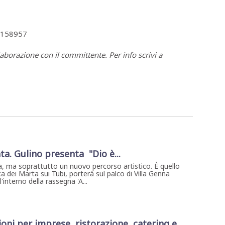
 4158957
laborazione con il committente. Per info scrivi a
ta. Gulino presenta "Dio è...
, ma soprattutto un nuovo percorso artistico. È quello
a dei Marta sui Tubi, porterà sul palco di Villa Genna
interno della rassegna 'A...
oni per imprese, ristorazione, catering e