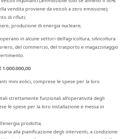
 veicoli inquinanti (ammissibile solo se almeno il 50%
lla vendita proviene da veicoli a zero emissione);
o di rifiuti;
eare, produzione di energia nucleare;
perano in alcune settori dell’agricoltura, silvicoltura
tturiero, del commercio, del trasporto e magazzinaggio
ivertimento.
€ 1.000.000,00
ianti mini eolici, comprese le spese per la loro
ali strettamente funzionali all’operatività degli
rese le spese per la loro installazione e messa in
ll’energia prodotta;
aria alla pianificazione degli interventi, a condizione