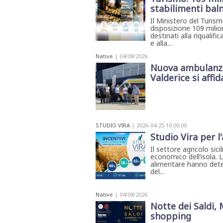
stabilimenti bal
Il Ministero del Turis
disposizione 109 milio
destinati alla riqualifi
e alla...
Native
| 04/08/2026
Nuova ambulanza 
Valderice si affida
STUDIO VIRA
| 2026-04-25 10:00:00
Studio Vira per l'
Il settore agricolo sic
economico dell’isola. L
alimentare hanno dete
del...
Native
| 04/08/2026
Notte dei Saldi,
shopping