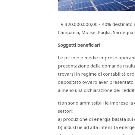
Menù
POLITICA
CRONACA
CORONAVIRUS
ECONOMIA
SPORT
CULTURA
SCUOLA
ANTIMAFIA
INCHIESTE
€ 320.000.000,00 - 40% destinato al
Campania, Molise, Puglia, Sardegna e 
Sezioni
Soggetti beneficiari
EDITORIALI
RUBRICHE
Le piccole e medie imprese operanti s
ISTITUZIONI
presentazione della domanda risulta
CITTADINANZA
LETTERE
trovarsi in regime di contabilità or
OPINIONI
depositato ovvero aver presentato, n
VIDEO
EVENTI
almeno una dichiarazione dei redditi
PODCAST
NATIVE
Non sono ammissibili le imprese la 
ANNUNCI
settori:
MOTORI
&
a) produzione di energia basata sui co
DINTORNI
b) industrie ad alta intensità energe
TROVOLAVORO
RASSEGNA