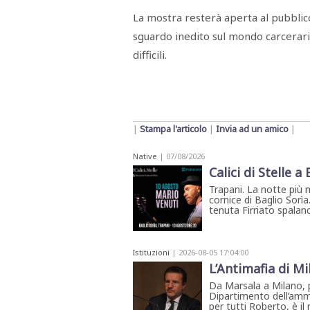
STAMPA
La mostra resterà aperta al pubblico
STUDIO
VIRA
sguardo inedito sul mondo carcerario
SARCO
difficili.
CANTINE
PAOLINI
STUDIO
CULICCHIA
CNA
TRAPANI
STUDIO
|
Stampa l'articolo
|
Invia ad un amico
|
EVOLUTO
CDR
CAMPIONE
Native
| 07/08/2026
TURNI
Calici di Stelle a
FARMACIE
Trapani. La notte più 
SALUTE
E
cornice di Baglio Sorìa
BENESSERE
tenuta Firriato spalanca
SE
NE
ISCRIVITI
SONO
ANDATI
ALLA
Istituzioni
| 2026-08-05 17:04:00
L’Antimafia di Mi
NEWSLETTER
Da Marsala a Milano, p
Dipartimento dell’ammi
per tutti Roberto, è i