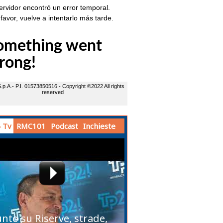
 Tv
RMC101
Podcast
Inchieste
unto su Riserve, strade,