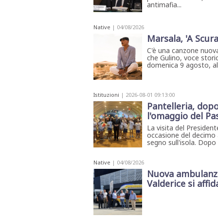
antimafia...
Native
| 04/08/2026
Marsala, 'A Scura
C'è una canzone nuova
che Gulino, voce storic
domenica 9 agosto, all'
Istituzioni
| 2026-08-01 09:13:00
Pantelleria, dopo 
l'omaggio del Pa
La visita del President
occasione del decimo a
segno sull'isola. Dopo 
Native
| 04/08/2026
Nuova ambulanza 
Valderice si affida