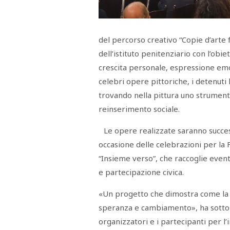
Menù
POLITICA
CRONACA
CORONAVIRUS
ECONOMIA
SPORT
CULTURA
SCUOLA
ANTIMAFIA
INCHIESTE
del percorso creativo “Copie d’arte
dell’istituto penitenziario con l’obie
Sezioni
crescita personale, espressione emot
celebri opere pittoriche, i detenuti
EDITORIALI
RUBRICHE
trovando nella pittura uno strumento
ISTITUZIONI
reinserimento sociale.
CITTADINANZA
LETTERE
Le opere realizzate saranno succe
OPINIONI
VIDEO
occasione delle celebrazioni per la
EVENTI
“Insieme verso”, che raccoglie event
PODCAST
e partecipazione civica.
NATIVE
ANNUNCI
«Un progetto che dimostra come la c
MOTORI
&
speranza e cambiamento», ha sottoli
DINTORNI
TROVOLAVORO
organizzatori e i partecipanti per l’
RASSEGNA