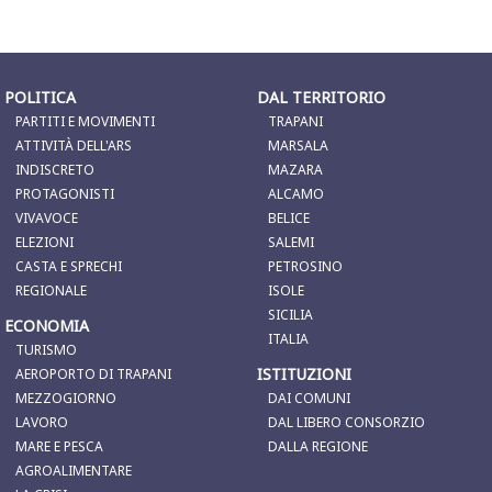
POLITICA
DAL TERRITORIO
PARTITI E MOVIMENTI
TRAPANI
ATTIVITÀ DELL'ARS
MARSALA
INDISCRETO
MAZARA
PROTAGONISTI
ALCAMO
VIVAVOCE
BELICE
ELEZIONI
SALEMI
CASTA E SPRECHI
PETROSINO
REGIONALE
ISOLE
SICILIA
ECONOMIA
ITALIA
TURISMO
ISTITUZIONI
AEROPORTO DI TRAPANI
MEZZOGIORNO
DAI COMUNI
LAVORO
DAL LIBERO CONSORZIO
MARE E PESCA
DALLA REGIONE
AGROALIMENTARE