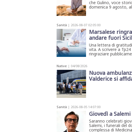
che Gulino, voce storic
domenica 9 agosto, all'
Sanità
| 2026-08-07 02:05:00
Marsalese ringraz
andare fuori Sici
Una lettera di gratitu
vita. A scrivere a Tp2
ringraziare pubblicament
Native
| 04/08/2026
Nuova ambulanza 
Valderice si affida
Sanità
| 2026-08-05 14:07:00
Giovedì a Salemi 
Saranno celebrati giove
Salemi, i funerali del d
complessa di Medicina