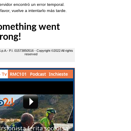
 Tv
RMC101
Podcast
Inchieste
rsionista ferita soccorsa