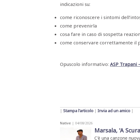
STAMPA
indicazioni su:
STUDIO
VIRA
come riconoscere i sintomi dell’into
SARCO
come prevenirla
CANTINE
PAOLINI
cosa fare in caso di sospetta reazio
STUDIO
CULICCHIA
come conservare correttamente il 
CNA
TRAPANI
STUDIO
EVOLUTO
Opuscolo informativo:
ASP Trapani –
CDR
CAMPIONE
TURNI
FARMACIE
SALUTE
E
BENESSERE
SE
NE
ISCRIVITI
SONO
ANDATI
|
Stampa l'articolo
|
Invia ad un amico
|
ALLA
NEWSLETTER
Native
| 04/08/2026
Marsala, 'A Scura
C'è una canzone nuova