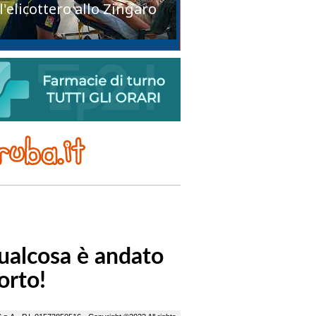
l'elicottero allo Zingaro