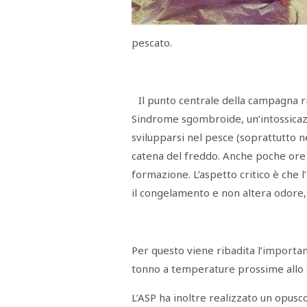
Menù
POLITICA
CRONACA
CORONAVIRUS
ECONOMIA
SPORT
CULTURA
SCUOLA
ANTIMAFIA
INCHIESTE
pescato.
Sezioni
Il punto centrale della campagna 
EDITORIALI
Sindrome sgombroide, un’intossicaz
RUBRICHE
svilupparsi nel pesce (soprattutto 
ISTITUZIONI
CITTADINANZA
catena del freddo. Anche poche ore
LETTERE
formazione. L’aspetto critico è che 
OPINIONI
VIDEO
il congelamento e non altera odore,
EVENTI
PODCAST
NATIVE
ANNUNCI
Per questo viene ribadita l’importa
MOTORI
tonno a temperature prossime allo 
&
DINTORNI
TROVOLAVORO
L’ASP ha inoltre realizzato un opusco
RASSEGNA