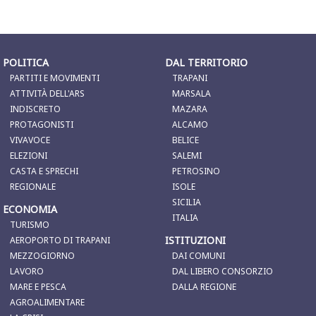
POLITICA
DAL TERRITORIO
PARTITI E MOVIMENTI
TRAPANI
ATTIVITÀ DELL'ARS
MARSALA
INDISCRETO
MAZARA
PROTAGONISTI
ALCAMO
VIVAVOCE
BELICE
ELEZIONI
SALEMI
CASTA E SPRECHI
PETROSINO
REGIONALE
ISOLE
SICILIA
ECONOMIA
ITALIA
TURISMO
ISTITUZIONI
AEROPORTO DI TRAPANI
MEZZOGIORNO
DAI COMUNI
LAVORO
DAL LIBERO CONSORZIO
MARE E PESCA
DALLA REGIONE
AGROALIMENTARE