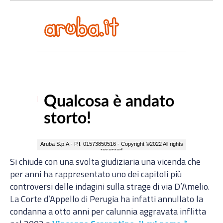
Si chiude con una svolta giudiziaria una vicenda che
per anni ha rappresentato uno dei capitoli più
controversi delle indagini sulla strage di via D’Amelio.
La Corte d’Appello di Perugia ha infatti annullato la
condanna a otto anni per calunnia aggravata inflitta