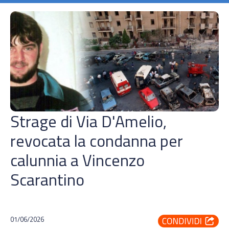
Strage di Via D'Amelio,
revocata la condanna per
calunnia a Vincenzo
Scarantino
01/06/2026